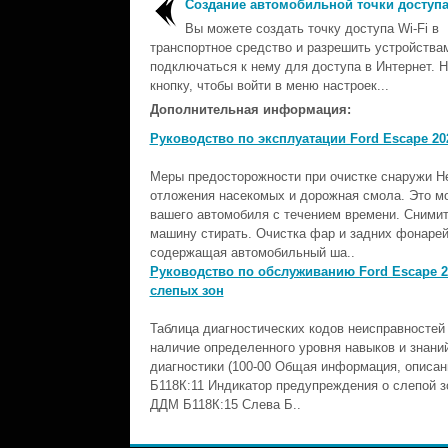
Создание автомобильной точки доступа
Вы можете создать точку доступа Wi-Fi в
транспортное средство и разрешить устройства
подключаться к нему для доступа в Интернет. 
кнопку, чтобы войти в меню настроек...
Дополнительная информация:
Руководство по эксплуатации Ford Escape 202
Меры предосторожности при очистке снаружи Не
отложения насекомых и дорожная смола. Это мо
вашего автомобиля с течением времени. Снимите
машину стирать. Очистка фар и задних фонаре
содержащая автомобильный ша..
Руководство по обслуживанию Ford Escape 2
слепых зон
Таблица диагностических кодов неисправностей 
наличие определенного уровня навыков и знани
диагностики (100-00 Общая информация, описан
Б118К:11 Индикатор предупреждения о слепой з
ДДМ Б118К:15 Слева Б..