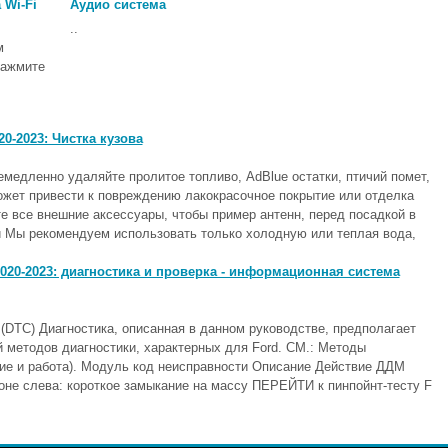
 Wi-Fi
Аудио система
..
м
Нажмите
0-2023: Чистка кузова
медленно удаляйте пролитое топливо, AdBlue остатки, птичий помет,
жет привести к повреждению лакокрасочное покрытие или отделка
 все внешние аксессуары, чтобы пример антенн, перед посадкой в ​​
й Мы рекомендуем использовать только холодную или теплая вода,
020-2023: диагностика и проверка - информационная система
(DTC) Диагностика, описанная в данном руководстве, предполагает
й методов диагностики, характерных для Ford. СМ.: Методы
ие и работа). Модуль код неисправности Описание Действие ДДМ
оне слева: короткое замыкание на массу ПЕРЕЙТИ к пинпойнт-тесту F