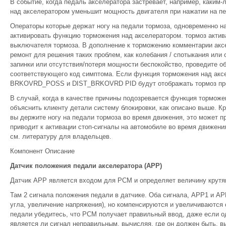
В событие, когда педаль акселератора застревает, например, каким
над акселератором уменьшит мощность двигателя при нажатии на пе
Операторы которые держат ногу на педали тормоза, одновременно н
активировать функцию торможения над акселератором. тормоз актив
выключателя тормоза. В дополнение к торможению комментарии аксе
ремонт для решения таких проблем, как колебания / спотыкания или о
запинки или отсутствия/потеря мощности беспокойство, проведите 
соответствующего код симптома. Если функция торможения над ак
BRKOVRD_POSS и DIST_BRKOVRD PID будут отображать тормоз про
В случай, когда в качестве причины подозревается функция торможе
объяснить клиенту детали систему блокировки, как описано выше. Кро
вы держите ногу на педали тормоза во время движения, это может пр
приводит к активации стоп-сигналы на автомобиле во время движен
см. литературу для владельцев.
Компонент Описание
Датчик положения педали акселератора (APP)
Датчик APP является входом для PCM и определяет величину крутя
Там 2 сигнала положения педали в датчике. Оба сигнала, APP1 и A
угла, увеличение напряжения), но компенсируются и увеличиваются 
педали убедитесь, что PCM получает правильный ввод, даже если од
является ли сигнал неправильным, вычисляя, где он должен быть, в