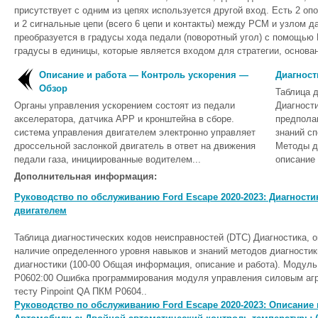
присутствует с одним из цепях используется другой вход. Есть 2 оп
и 2 сигнальные цепи (всего 6 цепи и контакты) между PCM и узлом 
преобразуется в градусы хода педали (поворотный угол) с помощью
градусы в единицы, которые является входом для стратегии, основа
Описание и работа — Контроль ускорения —
Диагност
Обзор
Таблица д
Органы управления ускорением состоят из педали
Диагности
акселератора, датчика APP и кронштейна в сборе.
предпола
система управления двигателем электронно управляет
знаний сп
дроссельной заслонкой двигатель в ответ на движения
Методы д
педали газа, инициированные водителем...
описание 
Дополнительная информация:
Руководство по обслуживанию Ford Escape 2020-2023: Диагности
двигателем
Таблица диагностических кодов неисправностей (DTC) Диагностика, 
наличие определенного уровня навыков и знаний методов диагностик
диагностики (100-00 Общая информация, описание и работа). Модул
P0602:00 Ошибка программирования модуля управления силовым аг
тесту Pinpoint QA ПКМ P0604..
Руководство по обслуживанию Ford Escape 2020-2023: Описание и