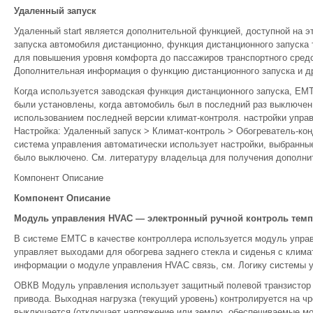
Удаленный запуск
Удаленный start является дополнительной функцией, доступной на э
запуска автомобиля дистанционно, функция дистанционного запуска
для повышения уровня комфорта до пассажиров транспортного средс
Дополнительная информация о функцию дистанционного запуска и др
Когда используется заводская функция дистанционного запуска, EMT
были установлены, когда автомобиль был в последний раз выключен.
использованием последней версии климат-контроля. настройки упр
Настройка: Удаленный запуск > Климат-контроль > Обогреватель-ко
система управления автоматически использует настройки, выбранны
было выключено. См. литературу владельца для получения дополн
Компонент Описание
Компонент Описание
Модуль управления HVAC — электронный ручной контроль темп
В системе EMTC в качестве контроллера используется модуль упр
управляет выходами для обогрева заднего стекла и сиденья с клима
информации о модуле управления HVAC связь, см. Логику системы у
ОВКВ Модуль управления использует защитный полевой транзистор (
привода. Выходная нагрузка (текущий уровень) контролируется на чр
выключается (отключает напряжение или землю, обеспечиваемые мод