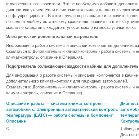
флуоресцентного красителя. Это не необходимо добавить дополните
диагностика утечек. Если в системе закончился хладагент через зим
не флуоресцировать. В этом случае перезарядите и включите конди
позволяет любому остаточному красителю проявиться в точка утечки
масло не хладагент; хладагент уносит масло из места утечки точка.
Электрический дополнительный нагреватель
Информация о работе системы и описании компонентов дополнительн
Ссылаться к: Дополнительный климат-контроль - работа системы и 
климат-контроль, описание и Операция).
Подогреватель охлаждающей жидкости кабины для дополнитель
Для информация о работе системы и описании компонентов в кабин
дополнительного климат-контроля для гибридных автомобилей.
Ссылаться к: Дополнительный климат-контроль - работа системы и 
климат-контроль, описание и Операция).
Описание и работа — система климат-контроля —
Диагност
автомобили с: Электронный автоматический контроль
автомоби
температуры (EATC) — работа системы и Компонент
температ
Описание
Контроль
С..
Таблица д
Диагности