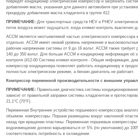
повредят кондиционер электрический компрессор и загрязнить систе
добавления масла, указанная для данного автомобиля при установке
процедуру добавления масла хладагента в группе 412.
ПРИМЕЧАНИЕ:
Для транспортных средств HEV и PHEV электрически
поток воздуха может ощущаться, когда климат-контроль выключен д
ACCM является неотъемлемой частью электрического компрессора к
отдельно. ACCM имеет низкий уровень напряжение и высоковольтны
рабочее напряжение системы от 9 до 16 вольт. ACCM также требует
140 до 350 вольт. Для больше ACCM и кондиционер информация об э
контроля (412-00 Система климат-контроля - Общая информация, диа
компрессор кондиционера позволяет работать кондиционеру в продол
полностью электрическом режиме, а бензин двигатель не работает.
Компрессор переменной производительности с внешним управ
ПРИМЕЧАНИЕ:
Правильная диагностика системы кондиционирования
зависит от правильной заправки системы хладагентом и протестир
21,1°C (70°F).
Переменная Внутреннее устройство поршневого компрессора аналог
объемом. компрессоры. Поршни размещены вокруг наклонной пластин
назад при вращении пластины. Переменная поршневые компрессоры 
водоизмещение должно варьироваться от 5% (по умолчанию) до 100
соответствовать потребность в охлаждении.