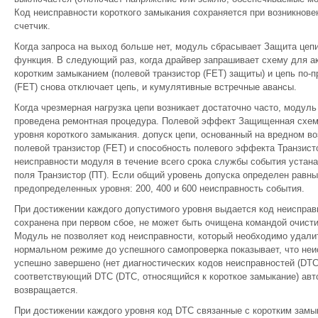
Код неисправности короткого замыкания сохраняется при возникнове
счетчик.
Когда запроса на выход больше нет, модуль сбрасывает Защита цеп
функция. В следующий раз, когда драйвер запрашивает схему для 
коротким замыканием (полевой транзистор (FET) защиты) и цепь по-
(FET) снова отключает цепь, и кумулятивные встречные авансы.
Когда чрезмерная нагрузка цепи возникает достаточно часто, модуль
проведена ремонтная процедура. Полевой эффект Защищенная схема
уровня короткого замыкания. допуск цепи, основанный на вредном в
полевой транзистор (FET) и способность полевого эффекта Транзисто
неисправности модуля в течение всего срока службы события устан
поля Транзистор (ПТ). Если общий уровень допуска определен равны
предопределенных уровня: 200, 400 и 600 неисправность события.
При достижении каждого допустимого уровня выдается код неисправн
сохранена при первом сбое, не может быть очищена командой очисти
Модуль не позволяет код неисправности, который необходимо удалит
нормальном режиме до успешного самопроверка показывает, что неи
успешно завершено (нет диагностических кодов неисправностей (DTC)
соответствующий DTC (DTC, относящийся к короткое замыкание) авт
возвращается.
При достижении каждого уровня код DTC связанные с коротким замы