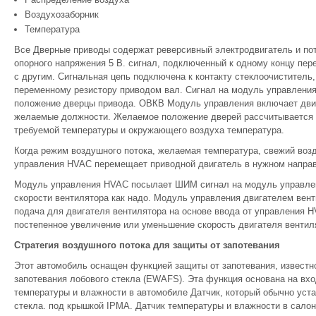
Воздухозаборник
Температура
Все Дверные приводы содержат реверсивный электродвигатель и пот
опорного напряжения 5 В. сигнал, подключенный к одному концу пер
с другим. Сигнальная цепь подключена к контакту стеклоочиститель
переменному резистору приводом вал. Сигнал на модуль управления
положение дверцы привода. ОВКВ Модуль управления включает дви
желаемые должности. Желаемое положение дверей рассчитывается 
требуемой температуры и окружающего воздуха температура.
Когда режим воздушного потока, желаемая температура, свежий воз
управления HVAC перемещает приводной двигатель в нужном напра
Модуль управления HVAC посылает ШИМ сигнал на модуль управлен
скорости вентилятора как надо. Модуль управления двигателем вен
подача для двигателя вентилятора на основе ввода от управления 
постепенное увеличение или уменьшение скорость двигателя вентил
Стратегия воздушного потока для защиты от запотевания
Этот автомобиль оснащен функцией защиты от запотевания, известн
запотевания лобового стекла (EWAFS). Эта функция основана на вх
температуры и влажности в автомобиле Датчик, который обычно уста
стекла. под крышкой IPMA. Датчик температуры и влажности в сал