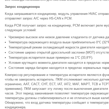
Запрос кондиционера
Когда запрашивается кондиционер, модуль управления HVAC отпр
отправляет запрос A/C через HS-CAN к PCM.
Когда PCM получает запрос на кондиционер, PCM включает реле му
следующих условий:
Чрезмерно высокое или низкое давление хладагента от датчика д
Температура окружающего воздуха выше приблизительно 0°C (32°F
Температурный режим охлаждающей жидкости двигателя находитс
Состояние широко открытой дроссельной заслонки (WOT) отсутств
Температура испарителя выше примерно на 1°C (33,8°F).
Условия крутящего момента двигателя находятся в пределах нор
Состояние заряда батареи находится в пределах нормальных пара
Компрессор регулирование и температура испарителя являются функ
чтобы не заморозить испаритель. ПКМ отслеживает несколько датчик
ограничено, AAT, CACT, CHT, ECT, IAT, IAT2, MAF, MAPT, TCB и TCP
применимо). ПКМ запускает эту логику после выключения двигателя 
часов. Этот период замачивания позволяет температуре окружающего
температуры должны стабилизироваться и не отличаться выше калибр
Обнаружено, что вход датчика температуры сообщает о температур
кондиционера.