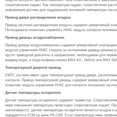
сопротивление падает. Как температура падает, сопротивление рас
информация датчика для поддержания желаемой температуры пасса
Привод двери распределения воздуха
Привод заслонки распределения воздуха содержит реверсивный элек
Потенциометр позволяет управлять HVAC модуль контроля положени
Привод дверцы воздухозаборника
Привод дверцы воздухозаборника содержит реверсивный электродвиг
модулю управления HVAC следите за положением дверцы режима во
крутит приводной двигатель в направлении, необходимом для переме
рециркуляции, и когда выбраны кнопки MAX A/C, Defrost или MAX Defr
Температурный дверной привод
EMTC система имеет один температурный привод двери, расположен
контроля. Привод температурной дверцы содержит реверсивный элек
позволяет модуль управления HVAC для контроля положения заслон
Датчик температуры испарителя
Датчик температуры испарителя содержит термистор. Сопротивление
мере повышения температуры происходит сопротивление падает. Пр
увеличивается. датчик температуры испарителя является входом в
передается в PCM по шине HS-CAN. Если температура ниже приблизи