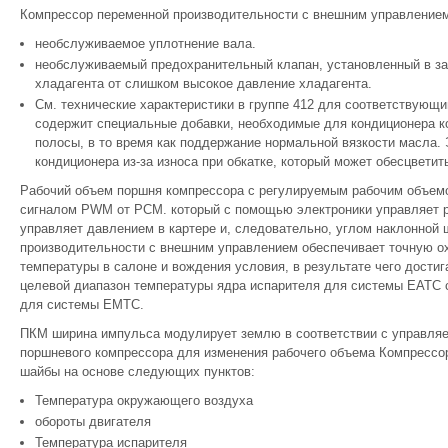
Компрессор переменной производительности с внешним управление
необслуживаемое уплотнение вала.
необслуживаемый предохранительный клапан, установленный в за
хладагента от слишком высокое давление хладагента.
См. технические характеристики в группе 412 для соответствующ
содержит специальные добавки, необходимые для кондиционера к
полосы, в то время как поддержание нормальной вязкости масла.
кондиционера из-за износа при обкатке, который может обесцветит
Рабочий объем поршня компрессора с регулируемым рабочим объем
сигналом PWM от PCM. который с помощью электроники управляет 
управляет давлением в картере и, следовательно, углом наклонной
производительности с внешним управлением обеспечивает точную о
температуры в салоне и вождения условия, в результате чего дости
целевой диапазон температуры ядра испарителя для системы EATC сост
для системы EMTC.
ПКМ ширина импульса модулирует землю в соответствии с управля
поршневого компрессора для изменения рабочего объема Компрессор
шайбы на основе следующих пунктов:
Температура окружающего воздуха
обороты двигателя
Температура испарителя