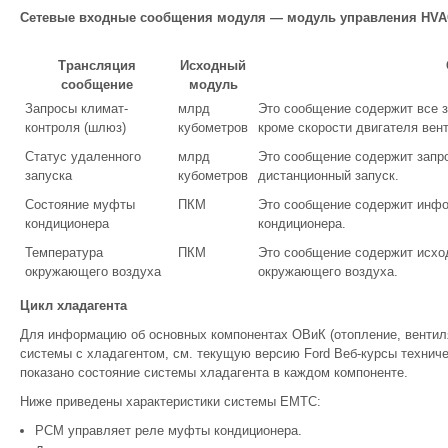
Сетевые входные сообщения модуля — модуль управления HV
Трансляция
Исходный
сообщение
модуль
Запросы климат-
млрд
Это сообщение содержит все з
контроля (шлюз)
кубометров
кроме скорости двигателя вен
Статус удаленного
млрд
Это сообщение содержит запро
запуска
кубометров
дистанционный запуск.
Состояние муфты
ПКМ
Это сообщение содержит инфо
кондиционера
кондиционера.
Температура
ПКМ
Это сообщение содержит исход
окружающего воздуха
окружающего воздуха.
Цикл хладагента
Для информацию об основных компонентах ОВиК (отопление, вентиля
системы с хладагентом, см. текущую версию Ford Веб-курсы технич
показано состояние системы хладагента в каждом компоненте.
Ниже приведены характеристики системы EMTC:
PCM управляет реле муфты кондиционера.