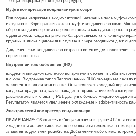
– общая информация, общие процедуры).
Муфта компрессора кондиционера в сборе
При подаче напряжения аккумуляторной батареи на поле муфты комп
и ступица в сборе притягиваются к муфте кондиционера шкив. Магнит
сборе и кондиционер шкив сцепления вместе как единое целое, в ре
с двигателем. Когда напряжение батареи снимается с кондиционера
пружины в диске сцепления и ступице в сборе отодвиньте диск сцеп
Диод сцепления кондиционера встроен в катушку для подавления ск
переменного тока.
Внутренний теплообменник (IHX)
входной и выходной коллектор испарителя включает в себя внутренн
в сборе. Внутреннее тепло Теплообменник (IHX) объединяет секцию 
хладагента в одном компоненте. Он использует холодный пар из исп
конденсатора до того, как он попадет в термостатический расширит
расширительный клапан (ТРВ), доступно больше жидкого хладагента
Результатом является увеличение охлаждение и эффективность ра
Электрический компрессор кондиционера
ПРИМЕЧАНИЕ:
Обратитесь к Спецификациям в Группе 412 для соот
Хладагент и холодильное масло перечислены только масла, которые
хладагента. для электромобилей. Добавление любого масла, кроме 