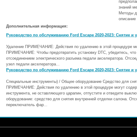
предпола
знаний ме
Методы д
описание 
Дополнительная информация:
Руководство по обслуживанию Ford Escape 2020-2023: Снятие и у
Удаление ПРИМЕЧАНИЕ: Действия по удалению в этой процедуре мог
ПРИМЕЧАНИЕ: Чтобы предотвратить установку DTC, убедитесь, что 
отсоединением электрического разъема педали акселератора. Отсоед
узел педали акселератора...
Руководство по обслуживанию Ford Escape 2020-2023: Снятие и
Специальные инструменты) / Общее оборудование Средство для сня
ПРИМЕЧАНИЕ: Действия по удалению в этой процедуре могут содер
инструмента, не оставляющего царапин, отпустите и отведите выкл
оборудование: средство для снятия внутренней отделки салона. Отс
переключатель фар...