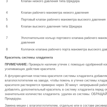
3
Клапан низкого давления типа Шредера
4
Клапан рабочего манометра низкого давления
5
Портовый клапан рабочего манометра высокого давления
6
Клапан высокого давления типа Шредера
7
Уплотнительное кольцо портового клапана рабочего мано
давления
8
Колпачок клапана рабочего порта манометра высокого да
Краситель системы хладагента
ПРИМЕЧАНИЕ:
Проверьте наличие утечек с помощью одобренной ко
усиливающих действие красителя.
А флуоресцентная пластина красителя системы хладагента добавляе
влагопоглотителем на заводе, чтобы помочь в утечке системы хлада
красителя растворяется примерно через 30 минут. непрерывной рабо
добавлять дополнительный краситель в систему хладагента перед о
значительное количество хладагента. удален из системы. ОБРАЩА
Процедуры.
Замена мешки с влагопоглотителем, отдельно или в составе ресиве