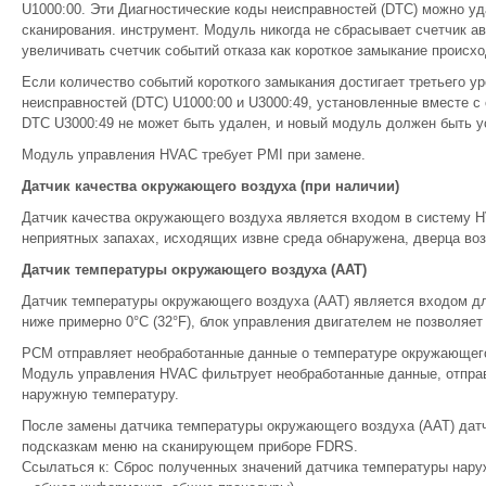
U1000:00. Эти Диагностические коды неисправностей (DTC) можно у
сканирования. инструмент. Модуль никогда не сбрасывает счетчик а
увеличивать счетчик событий отказа как короткое замыкание происхо
Если количество событий короткого замыкания достигает третьего у
неисправностей (DTC) U1000:00 и U3000:49, установленные вместе с
DTC U3000:49 не может быть удален, и новый модуль должен быть у
Модуль управления HVAC требует PMI при замене.
Датчик качества окружающего воздуха (при наличии)
Датчик качества окружающего воздуха является входом в систему H
неприятных запахах, исходящих извне среда обнаружена, дверца во
Датчик температуры окружающего воздуха (AAT)
Датчик температуры окружающего воздуха (AAT) является входом д
ниже примерно 0°C (32°F), блок управления двигателем не позволяе
PCM отправляет необработанные данные о температуре окружающего
Модуль управления HVAC фильтрует необработанные данные, отправ
наружную температуру.
После замены датчика температуры окружающего воздуха (AAT) дат
подсказкам меню на сканирующем приборе FDRS.
Ссылаться к: Сброс полученных значений датчика температуры наруж