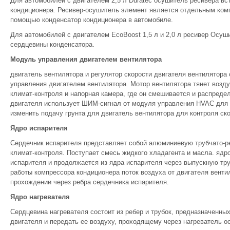
Для автомобилей с двигателем 2,5 л Duratec осушитель ресивера вс
кондиционера. Ресивер-осушитель элемент является отдельным комп
помощью конденсатор кондиционера в автомобиле.
Для автомобилей с двигателем EcoBoost 1,5 л и 2,0 л ресивер Осуш
сердцевины конденсатора.
Модуль управления двигателем вентилятора
двигатель вентилятора и регулятор скорости двигателя вентилятор
управления двигателем вентилятора. Мотор вентилятора тянет воздух
климат-контроля и напорная камера, где он смешивается и распреде
двигателя использует ШИМ-сигнал от модуля управления HVAC для 
изменить подачу грунта для двигатель вентилятора для контроля ско
Ядро испарителя
Сердечник испарителя представляет собой алюминиевую трубчато-р
климат-контроля. Поступает смесь жидкого хладагента и масла. ядр
испарителя и продолжается из ядра испарителя через выпускную тру
работы компрессора кондиционера поток воздуха от двигателя венти
прохождении через ребра сердечника испарителя.
Ядро нагревателя
Сердцевина нагревателя состоит из ребер и трубок, предназначенн
двигателя и передать ее воздуху, проходящему через нагреватель о