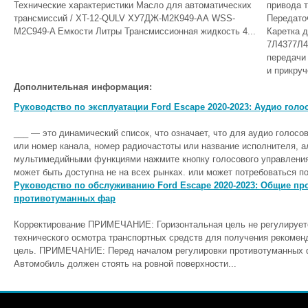
Технические характеристики Масло для автоматических
привода т
трансмиссий / XT-12-QULV ХУ7ДЖ-М2К949-АА WSS-
Передато
M2C949-A Емкости Литры Трансмиссионная жидкость 4...
Каретка 
7Л4377Л4
передачи
и прикру
Дополнительная информация:
Руководство по эксплуатации Ford Escape 2020-2023: Аудио гол
___ — это динамический список, что означает, что для аудио голосо
или номер канала, номер радиочастоты или название исполнителя, а
мультимедийными функциями нажмите кнопку голосового управления 
может быть доступна не на всех рынках. или может потребоваться по
Руководство по обслуживанию Ford Escape 2020-2023: Общие пр
противотуманных фар
Корректирование ПРИМЕЧАНИЕ: Горизонтальная цель не регулируетс
технического осмотра транспортных средств для получения рекомен
цель. ПРИМЕЧАНИЕ: Перед началом регулировки противотуманных 
Автомобиль должен стоять на ровной поверхности...