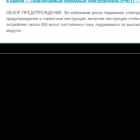
и кабели — Подключаемый гибридный электромобиль (PHEV) —
ОБЗОР ПРЕДУПРЕЖДЕНИЕ: Во избежание риска поражения электриче
предупреждения и сервисные инструкции, включая инструкции чтобы
потребляет около 450 вольт постоянного тока, подаваемого по высок
модули...