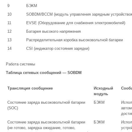
9
БЭКМ
10
SOBDM/BCCM (модуль управления зарядным устройство
11
EVSE (Оборудование для снабжения электромобилей)
12
Батарея высокого напряжения
13
Распределительная коробка высоковольтной батареи
14
CSI (индикатор состояния зарядки)
Работа системы
Таблица сетевых сообщений — SOBDM
Трансляция сообщение
Исходный
Сооб
модуль
Состояние заряда высоковольтной батареи
БЭКМ
Испол
(SOC)
автом
дости
Состояние заряда высоковольтной батареи
БЭКМ
Испол
(не готово, зарядка ожидание, готово,
устро