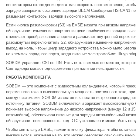
вентилятором охлаждения двигателя скорость соответственно, чтобы
зарядке завершить состояние зарядки BECM Сообщение HS-CAN1 пер
размыкает контакторы зарядки высокого напряжения.
Если кнопка разблокировки (S3) на EVSE нажата при низком напряж
обнаруживает изменение напряжения цепи приближения зарядка выс
отключает преобразование энергии и размыкает внутренний переклю
разомкнутый переключатель S2, обнаруживая изменение напряжения 
выход на ноль, чтобы шнур зарядного устройства можно было безоп
на клеммах зарядного порта, когда питание электромобиля Шнур обо
SOBDM управляет CSI по LIN. Есть пять светлых сегментов, которые
Светодиоды мигают одновременно при наличии неисправности.
РАБОТА КОМПОНЕНТА
SOBDM — это компонент с жидкостным охлаждением, который преобр
переменного тока в высоковольтную мощность постоянного тока, пр
между системами. SOBDM известен в качестве встроенного зарядног
источнику питания, SOBDM включается и заряжает высоковольтную
понижает высокое напряжение до низкого напряжения (между 12 и 15 
автомобиля), обеспечивая питание для зарядки автомобильный низ
обнаруживает неисправность, код DTC установлен и может быть пол
Чтобы снять шнур EVSE, нажмите кнопку фиксатора, чтобы останови
выключаются, указывая на то, что можно безопасно отключить шнур.