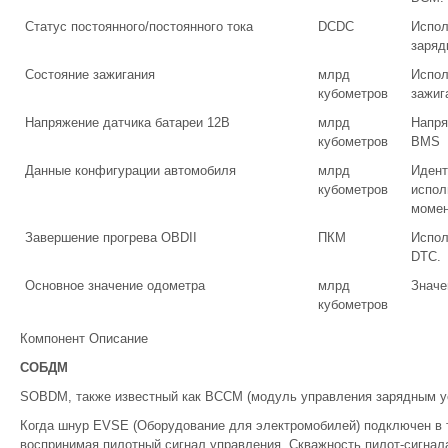
Статус постоянного/постоянного тока
DCDC
Испол
заряд
Состояние зажигания
млрд
Испол
кубометров
зажиг
Напряжение датчика батареи 12В
млрд
Напря
кубометров
BMS
Данные конфигурации автомобиля
млрд
Идент
кубометров
испол
момен
Завершение прогрева OBDII
ПКМ
Испол
DTC.
Основное значение одометра
млрд
Значе
кубометров
Компонент Описание
СОБДМ
SOBDM, также известный как BCCM (модуль управления зарядным ус
Когда шнур EVSE (Оборудование для электромобилей) подключен в 
воспринимая пилотный сигнал управления. Скважность пилот-сигнал