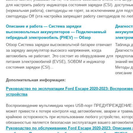
для настроить работу индикатора состояния зарядки (CSI). доступн
(нормальная работа), светодиоды не горят, за исключением для под
светодиоды Off (эта настройка запрещает работу светодиодов по люб
Описание и работа — Система зарядки
Диагност
высоковольтных аккумуляторов — Подключаемый
аккумул
гибридный электромобиль (PHEV) — Обзор
электро
Обзор Система зарядки высоковольтной батареи отвечает
Таблица д
за зарядку аккумулятор высокого напряжения, когда
Диагности
автомобиль не работает. Это состоит из оборудование для
предпола
питания электромобилей (EVSE), SOBDM и индикатор
знаний ме
состояния зарядки (CSI)...
Методы д
описание 
Дополнительная информация:
Руководство по эксплуатации Ford Escape 2020-2023: Воспроизв
устройства
Воспроизведение мультимедиа через USB-порт ПРЕДУПРЕЖДЕНИЕ: в
может привести к потере контроля над автомобилем, аварии и трав
крайнюю осторожность при использовании любого устройство, которо
обязанностью является безопасная эксплуатация вашего автомобиля.
Руководство по обслуживанию Ford Escape 2020-2023: Описание