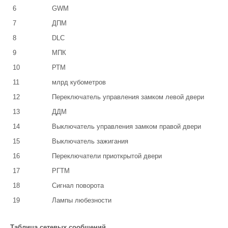
6
GWM
7
ДПМ
8
DLC
9
МПК
10
РТМ
11
млрд кубометров
12
Переключатель управления замком левой двери
13
ДДМ
14
Выключатель управления замком правой двери
15
Выключатель зажигания
16
Переключатели приоткрытой двери
17
РГТМ
18
Сигнал поворота
19
Лампы любезности
Таблица сетевых сообщений