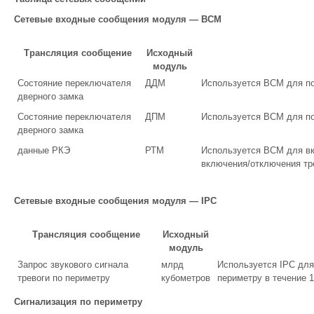
Сетевые входные сообщения модуля — BCM
Трансляция сообщение
Исходный
модуль
Состояние переключателя
ДДМ
Используется BCM для по
дверного замка
Состояние переключателя
ДПМ
Используется BCM для по
дверного замка
данные РКЭ
РТМ
Используется BCM для в
включения/отключения тре
Сетевые входные сообщения модуля — IPC
Трансляция сообщение
Исходный
модуль
Запрос звукового сигнала
млрд
Используется IPC для 
тревоги по периметру
кубометров
периметру в течение 
Сигнализация по периметру