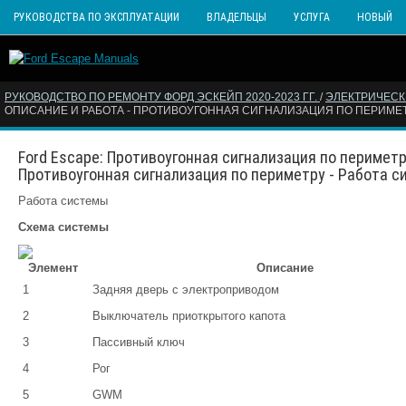
РУКОВОДСТВА ПО ЭКСПЛУАТАЦИИ
ВЛАДЕЛЬЦЫ
УСЛУГА
НОВЫЙ
РУКОВОДСТВО ПО РЕМОНТУ ФОРД ЭСКЕЙП 2020-2023 ГГ.
/
ЭЛЕКТРИЧЕС
ОПИСАНИЕ И РАБОТА - ПРОТИВОУГОННАЯ СИГНАЛИЗАЦИЯ ПО ПЕРИМЕ
Ford Escape: Противоугонная сигнализация по периметр
Противоугонная сигнализация по периметру - Работа 
Работа системы
Схема системы
Элемент
Описание
1
Задняя дверь с электроприводом
2
Выключатель приоткрытого капота
3
Пассивный ключ
4
Рог
5
GWM