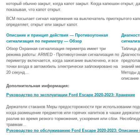
который обычно закрыт, когда капот закрыт. Когда капюшон открыт, д
показывая, что капот открыт.
BCM посылает сигнал напряжения на выключатель приоткрытого капо
определяет, открыт или закрыт капот.
Описание и принцип действия — Противоугонная
Диагност
сигнализация по периметру — Обзор
сигнализ
Обзор Охранная сигнализация периметра имеет три
Таблица д
режима работы: ARMED - Противоугонная сигнализация по
Диагности
периметру включается, когда зажигание выключено, и все
предпола
точки входа в автомобиль электрически заблокировано на
знаний ме
20 секунд...
Методы д
описание 
Дополнительная информация:
Руководство по эксплуатации Ford Escape 2020-2023: Хранение
Держатели стаканов Меры предосторожности при использовании по
когда размещение предметов или горячих напитков в чашке держате
разлив во время резкого торможения, ускорения или сбои. Несоблюд
травмам...
Руководство по обслуживанию Ford Escape 2020-2023: Описание