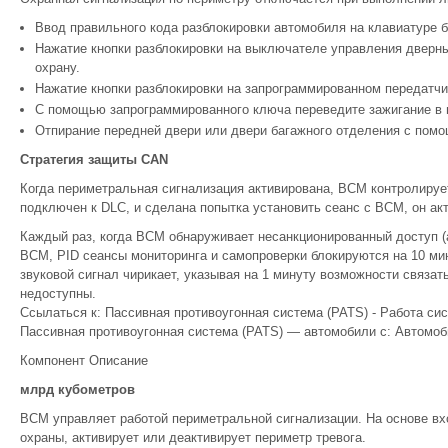
Ввод правильного кода разблокировки автомобиля на клавиатуре 
Нажатие кнопки разблокировки на выключателе управления дверны
охрану.
Нажатие кнопки разблокировки на запрограммированном передатч
С помощью запрограммированного ключа переведите зажигание в
Отпирание передней двери или двери багажного отделения с пом
Стратегия защиты CAN
Когда периметральная сигнализация активирована, BCM контролируе
подключен к DLC, и сделана попытка установить сеанс с BCM, он акт
Каждый раз, когда BCM обнаруживает несанкционированный доступ (а
BCM, PID сеансы мониторинга и самопроверки блокируются на 10 мин
звуковой сигнал чирикает, указывая на 1 минуту возможности связа
недоступны.
Ссылаться к: Пассивная противоугонная система (PATS) - Работа си
Пассивная противоугонная система (PATS) — автомобили с: Автомоби
Компонент Описание
млрд кубометров
BCM управляет работой периметральной сигнализации. На основе вхо
охраны, активирует или деактивирует периметр тревога.