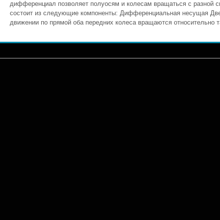
дифференциал позволяет полуосям и колесам вращаться с разной с
состоит из следующие компоненты: Дифференциальная несущая Две
движении по прямой оба передних колеса вращаются относительно та