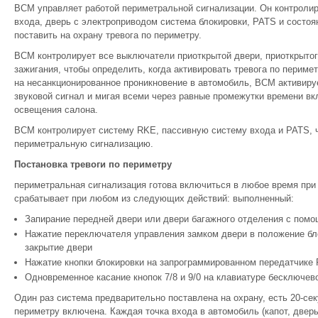
BCM управляет работой периметральной сигнализации. Он контролир
входа, дверь с электроприводом система блокировки, PATS и состоян
поставить на охрану тревога по периметру.
BCM контролирует все выключатели приоткрытой двери, приоткрытог
зажигания, чтобы определить, когда активировать тревога по перим
на несанкционированное проникновение в автомобиль, BCM активир
звуковой сигнал и мигая всеми через равные промежутки времени в
освещения салона.
BCM контролирует систему RKE, пассивную систему входа и PATS, ч
периметральную сигнализацию.
Постановка тревоги по периметру
периметральная сигнализация готова включиться в любое время при
срабатывает при любом из следующих действий: выполненный:
Запирание передней двери или двери багажного отделения с пом
Нажатие переключателя управления замком двери в положение бло
закрытие двери
Нажатие кнопки блокировки на запрограммированном передатчике
Одновременное касание кнопок 7/8 и 9/0 на клавиатуре бесключев
Один раз система предварительно поставлена ​​на охрану, есть 20-се
периметру включена. Каждая точка входа в автомобиль (капот, дверь