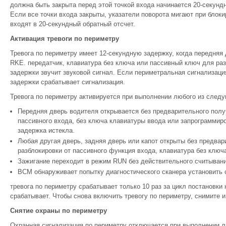
должна быть закрыта перед этой точкой входа начинается 20-секундн
Если все точки входа закрыты, указатели поворота мигают при блокир
входят в 20-секундный обратный отсчет.
Активация тревоги по периметру
Тревога по периметру имеет 12-секундную задержку, когда передняя
RKE. передатчик, клавиатура без ключа или пассивный ключ для раз
задержки звучит звуковой сигнал. Если периметральная сигнализация
задержки срабатывает сигнализация.
Тревога по периметру активируется при выполнении любого из след
Передняя дверь водителя открывается без предварительного полу
пассивного входа, без ключа клавиатуры ввода или запрограммир
задержка истекла.
Любая другая дверь, задняя дверь или капот открыты без предва
разблокировки от пассивного функция входа, клавиатура без клю
Зажигание переходит в режим RUN без действительного считыван
BCM обнаруживает попытку диагностического сканера установить 
тревога по периметру срабатывает только 10 раз за цикл постановки 
срабатывает. Чтобы снова включить тревогу по периметру, снимите и
Снятие охраны по периметру
Охранная сигнализация по периметру отключается при выполнении 