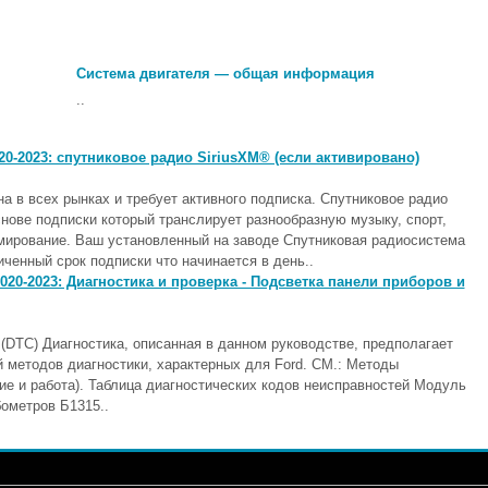
Система двигателя — общая информация
..
20-2023: спутниковое радио SiriusXM® (если активировано)
 в всех рынках и требует активного подписка. Спутниковое радио
снове подписки который транслирует разнообразную музыку, спорт,
ммирование. Ваш установленный на заводе Спутниковая радиосистема
иченный срок подписки что начинается в день..
20-2023: Диагностика и проверка - Подсветка панели приборов и
(DTC) Диагностика, описанная в данном руководстве, предполагает
й методов диагностики, характерных для Ford. СМ.: Методы
ие и работа). Таблица диагностических кодов неисправностей Модуль
ометров Б1315..