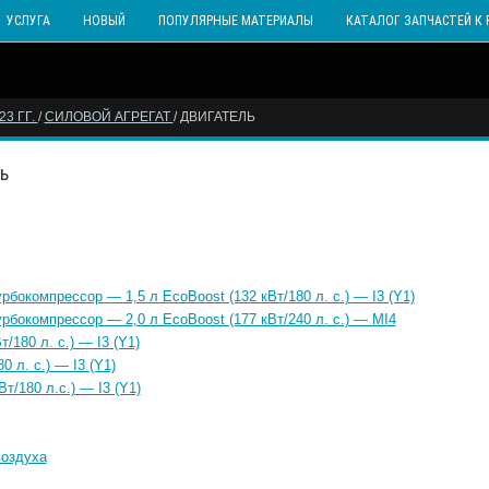
УСЛУГА
НОВЫЙ
ПОПУЛЯРНЫЕ МАТЕРИАЛЫ
КАТАЛОГ ЗАПЧАСТЕЙ К 
3 ГГ.
/
СИЛОВОЙ АГРЕГАТ
/ ДВИГАТЕЛЬ
ь
бокомпрессор — 1,5 л EcoBoost (132 кВт/180 л. с.) — I3 (Y1)
бокомпрессор — 2,0 л EcoBoost (177 кВт/240 л. с.) — MI4
/180 л. с.) — I3 (Y1)
 л. с.) — I3 (Y1)
т/180 л.с.) — I3 (Y1)
воздуха