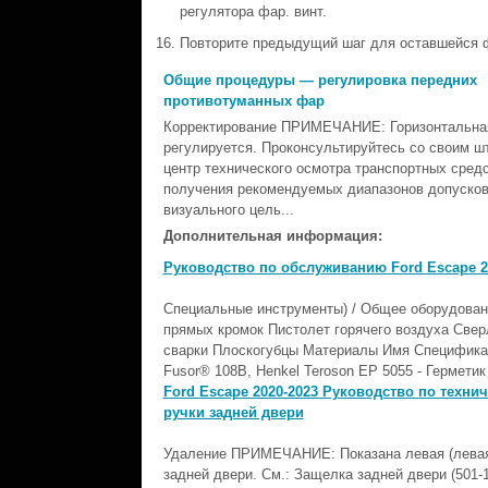
регулятора фар. винт.
Повторите предыдущий шаг для оставшейся 
Общие процедуры — регулировка передних
противотуманных фар
Корректирование ПРИМЕЧАНИЕ: Горизонтальная
регулируется. Проконсультируйтесь со своим ш
центр технического осмотра транспортных сред
получения рекомендуемых диапазонов допусков
визуального цель...
Дополнительная информация:
Руководство по обслуживанию Ford Escape 20
Специальные инструменты) / Общее оборудован
прямых кромок Пистолет горячего воздуха Све
сварки Плоскогубцы Материалы Имя Спецификац
Fusor® 108B, Henkel Teroson EP 5055 - Герметик
Ford Escape 2020-2023 Руководство по техни
ручки задней двери
Удаление ПРИМЕЧАНИЕ: Показана левая (левая) 
задней двери. См.: Защелка задней двери (501-1