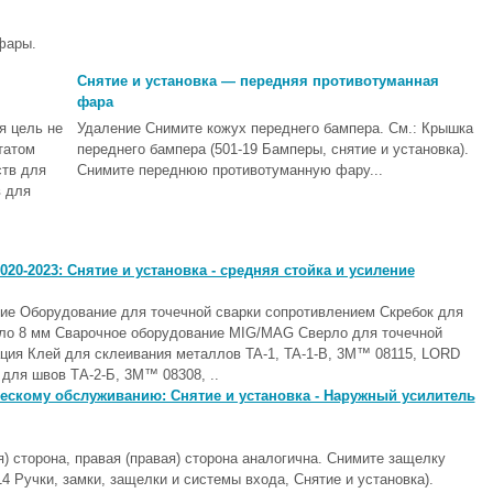
фары.
Снятие и установка — передняя противотуманная
фара
 цель не
Удаление Снимите кожух переднего бампера. См.: Крышка
татом
переднего бампера (501-19 Бамперы, снятие и установка).
ств для
Снимите переднюю противотуманную фару...
 для
20-2023: Снятие и установка - средняя стойка и усиление
ие Оборудование для точечной сварки сопротивлением Скребок для
рло 8 мм Сварочное оборудование MIG/MAG Сверло для точечной
ия Клей для склеивания металлов TA-1, TA-1-B, 3M™ 08115, LORD
 для швов ТА-2-Б, 3М™ 08308, ..
ческому обслуживанию: Снятие и установка - Наружный усилитель
сторона, правая (правая) сторона аналогична. Снимите защелку
4 Ручки, замки, защелки и системы входа, Снятие и установка).