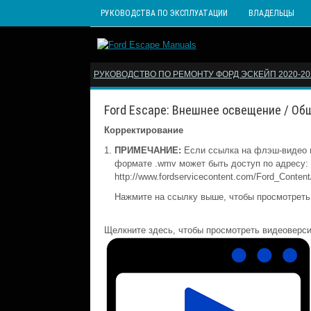
РУКОВОДСТВА ПО ЭКСПЛУАТАЦИИ
ВЛАДЕЛЬЦЫ
РУКОВОДСТВО ПО РЕМОНТУ ФОРД ЭСКЕЙП 2020-202
Ford Escape: Внешнее освещение / Об
Корректирование
ПРИМЕЧАНИЕ:
Если ссылка на флэш-видео н
формате .wmv может быть доступ по адресу:
http://www.fordservicecontent.com/Ford_Conte
Нажмите на ссылку выше, чтобы просмотреть
Щелкните здесь, чтобы просмотреть видеоверс