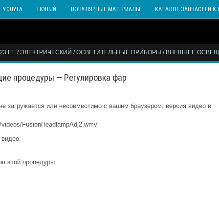
УСЛУГА
НОВЫЙ
ПОПУЛЯРНЫЕ МАТЕРИАЛЫ
КАТАЛОГ ЗАПЧАСТЕЙ К 
3 ГГ.
/
ЭЛЕКТРИЧЕСКИЙ
/
ОСВЕТИТЕЛЬНЫЕ ПРИБОРЫ
/
ВНЕШНЕЕ ОСВЕ
щие процедуры — Регулировка фар
е загружается или несовместимо с вашим браузером, версия видео в
nt/videos/FusionHeadlampAdj2.wmv
 видео.
ию этой процедуры.