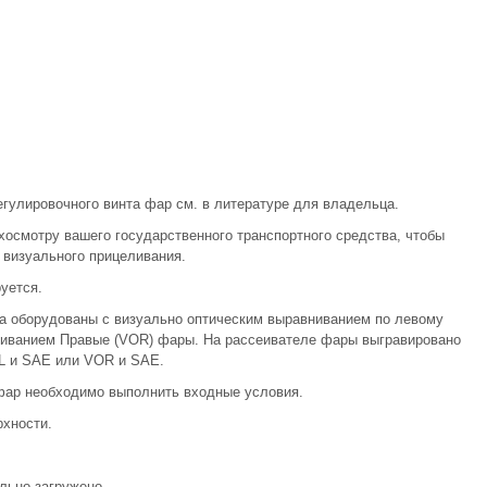
улировочного винта фар см. в литературе для владельца.
хосмотру вашего государственного транспортного средства, чтобы
 визуального прицеливания.
уется.
а оборудованы с визуально оптическим выравниванием по левому
ниванием Правые (VOR) фары. На рассеивателе фары выгравировано
L и SAE или VOR и SAE.
фар необходимо выполнить входные условия.
рхности.
льно загружено.