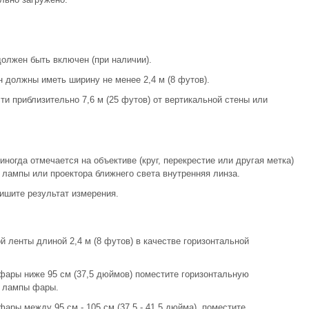
олжен быть включен (при наличии).
н должны иметь ширину не менее 2,4 м (8 футов).
и приблизительно 7,6 м (25 футов) от вертикальной стены или
ногда отмечается на объективе (круг, перекрестие или другая метка)
 лампы или проектора ближнего света внутренняя линза.
ишите результат измерения.
й ленты длиной 2,4 м (8 футов) в качестве горизонтальной
фары ниже 95 см (37,5 дюймов) поместите горизонтальную
а лампы фары.
ары между 95 см - 105 см (37,5 - 41,5 дюйма), поместите