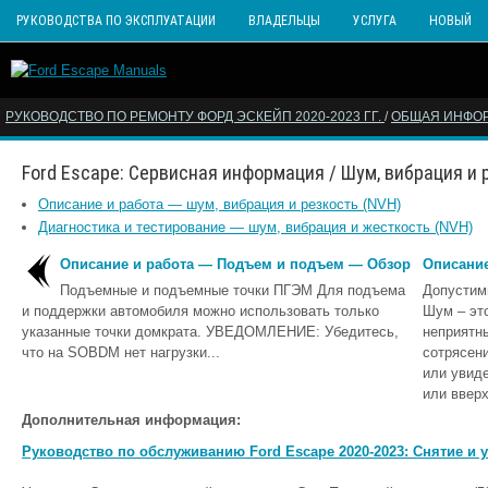
РУКОВОДСТВА ПО ЭКСПЛУАТАЦИИ
ВЛАДЕЛЬЦЫ
УСЛУГА
НОВЫЙ
РУКОВОДСТВО ПО РЕМОНТУ ФОРД ЭСКЕЙП 2020-2023 ГГ.
/
ОБЩАЯ ИНФО
Ford Escape: Сервисная информация / Шум, вибрация и 
Описание и работа — шум, вибрация и резкость (NVH)
Диагностика и тестирование — шум, вибрация и жесткость (NVH)
Описание и работа — Подъем и подъем — Обзор
Описание
Подъемные и подъемные точки ПГЭМ Для подъема
Допустим
и поддержки автомобиля можно использовать только
Шум – эт
указанные точки домкрата. УВЕДОМЛЕНИЕ: Убедитесь,
неприятн
что на SOBDM нет нагрузки...
сотрясен
или увиде
или вверх
Дополнительная информация:
Руководство по обслуживанию Ford Escape 2020-2023: Снятие и 