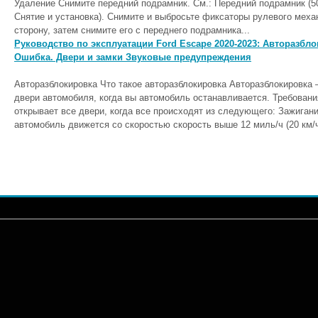
Удаление Снимите передний подрамник. См.: Передний подрамник (50
Снятие и установка). Снимите и выбросьте фиксаторы рулевого мех
сторону, затем снимите его с переднего подрамника...
Руководство по эксплуатации Ford Escape 2020-2023: Авторазбл
Ошибка. Двери и замки Звуковые предупреждения
Авторазблокировка Что такое авторазблокировка Авторазблокировка 
двери автомобиля, когда вы автомобиль останавливается. Требовани
открывает все двери, когда все происходят из следующего: Зажигани
автомобиль движется со скоростью скорость выше 12 миль/ч (20 км/ч)