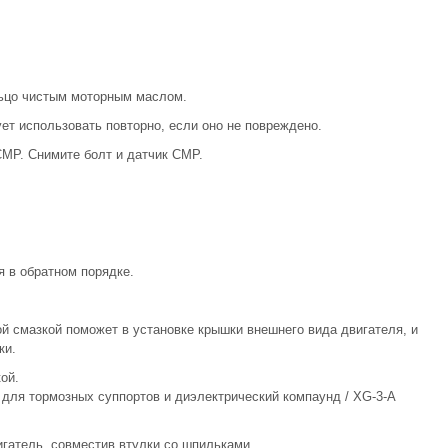
ьцо чистым моторным маслом.
ет использовать повторно, если оно не повреждено.
MP. Снимите болт и датчик CMP.
 в обратном порядке.
й смазкой поможет в установке крышки внешнего вида двигателя, и
ки.
ой.
 для тормозных суппортов и диэлектрический компаунд / XG-3-А
гатель, совместив втулки со шпильками.