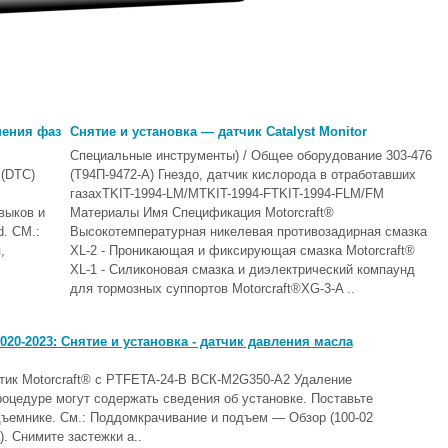
нения фаз
Снятие и установка — датчик Catalyst Monitor
Специальные инструменты) / Общее оборудование 303-476
 (DTC)
(Т94П-9472-А) Гнездо, датчик кислорода в отработавших
газахTKIT-1994-LM/MTKIT-1994-FTKIT-1994-FLM/FM
выков и
Материалы Имя Спецификация Motorcraft®
. СМ.:
Высокотемпературная никелевая противозадирная смазка
,
XL-2 - Проникающая и фиксирующая смазка Motorcraft®
XL-1 - Силиконовая смазка и диэлектрический компаунд
для тормозных суппортов Motorcraft®XG-3-A ..
20-2023: Снятие и установка - датчик давления масла
ик Motorcraft® с PTFETA-24-B ВСК-M2G350-A2 Удаление
цедуре могут содержать сведения об установке. Поставьте
емнике. См.: Поддомкрачивание и подъем — Обзор (100-02
. Снимите застежки а..