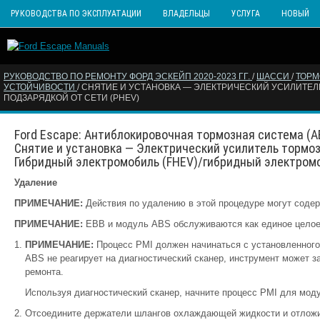
РУКОВОДСТВА ПО ЭКСПЛУАТАЦИИ
ВЛАДЕЛЬЦЫ
УСЛУГА
НОВЫЙ
РУКОВОДСТВО ПО РЕМОНТУ ФОРД ЭСКЕЙП 2020-2023 ГГ.
/
ШАССИ
/
ТОРМ
УСТОЙЧИВОСТИ
/ СНЯТИЕ И УСТАНОВКА — ЭЛЕКТРИЧЕСКИЙ УСИЛИТЕ
ПОДЗАРЯДКОЙ ОТ СЕТИ (PHEV)
Ford Escape: Антиблокировочная тормозная система (A
Снятие и установка — Электрический усилитель тормоз
Гибридный электромобиль (FHEV)/гибридный электромо
Удаление
ПРИМЕЧАНИЕ:
Действия по удалению в этой процедуре могут содер
ПРИМЕЧАНИЕ:
EBB и модуль ABS обслуживаются как единое целое
ПРИМЕЧАНИЕ:
Процесс PMI должен начинаться с установленног
ABS не реагирует на диагностический сканер, инструмент может з
ремонта.
Используя диагностический сканер, начните процесс PMI для мод
Отсоедините держатели шлангов охлаждающей жидкости и отложи