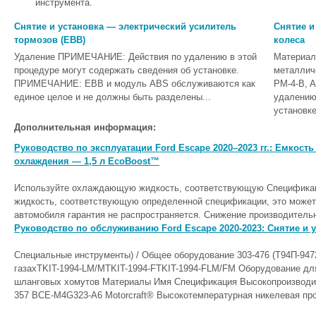
инструмента.
Снятие и установка — электрический усилитель
Снятие и
тормозов (EBB)
колеса
Удаление ПРИМЕЧАНИЕ: Действия по удалению в этой
Материал
процедуре могут содержать сведения об установке.
металлич
ПРИМЕЧАНИЕ: EBB и модуль ABS обслуживаются как
PM-4-B, 
единое целое и не должны быть разделены...
удалению
установке
Дополнительная информация:
Руководство по эксплуатации Ford Escape 2020–2023 гг.: Емкост
охлаждения — 1,5 л EcoBoost™
Используйте охлаждающую жидкость, соответствующую Спецификац
жидкость, соответствующую определенной спецификации, это может
автомобиля гарантия не распространяется. Снижение производитель
Руководство по обслуживанию Ford Escape 2020-2023: Снятие и у
Специальные инструменты) / Общее оборудование 303-476 (Т94П-9472
газахTKIT-1994-LM/MTKIT-1994-FTKIT-1994-FLM/FM Оборудование для
шланговых хомутов Материалы Имя Спецификация Высокопроизводите
357 ВСЕ-M4G323-A6 Motorcraft® Высокотемпературная никелевая прот