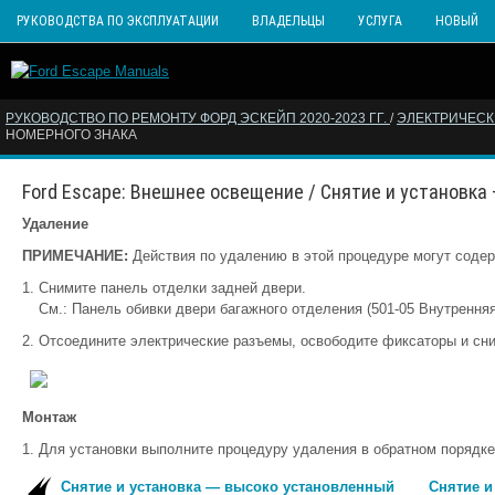
РУКОВОДСТВА ПО ЭКСПЛУАТАЦИИ
ВЛАДЕЛЬЦЫ
УСЛУГА
НОВЫЙ
РУКОВОДСТВО ПО РЕМОНТУ ФОРД ЭСКЕЙП 2020-2023 ГГ.
/
ЭЛЕКТРИЧЕС
НОМЕРНОГО ЗНАКА
Ford Escape: Внешнее освещение / Снятие и установка
Удаление
ПРИМЕЧАНИЕ:
Действия по удалению в этой процедуре могут содер
Снимите панель отделки задней двери.
См.: Панель обивки двери багажного отделения (501-05 Внутренняя
Отсоедините электрические разъемы, освободите фиксаторы и сн
Монтаж
Для установки выполните процедуру удаления в обратном порядке
Снятие и установка — высоко установленный
Снятие и