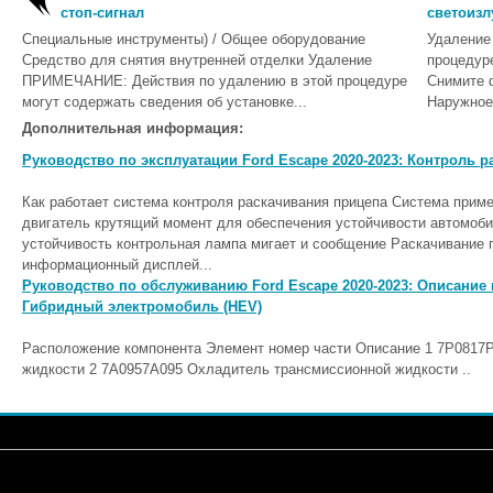
стоп-сигнал
светоиз
Специальные инструменты) / Общее оборудование
Удаление
Средство для снятия внутренней отделки Удаление
процедуре
ПРИМЕЧАНИЕ: Действия по удалению в этой процедуре
Снимите ф
могут содержать сведения об установке...
Наружное 
Дополнительная информация:
Руководство по эксплуатации Ford Escape 2020-2023: Контроль 
Как работает система контроля раскачивания прицепа Система прим
двигатель крутящий момент для обеспечения устойчивости автомоби
устойчивость контрольная лампа мигает и сообщение Раскачивание 
информационный дисплей...
Руководство по обслуживанию Ford Escape 2020-2023: Описание 
Гибридный электромобиль (HEV)
Расположение компонента Элемент номер части Описание 1 7Р0817Р
жидкости 2 7А0957А095 Охладитель трансмиссионной жидкости ..