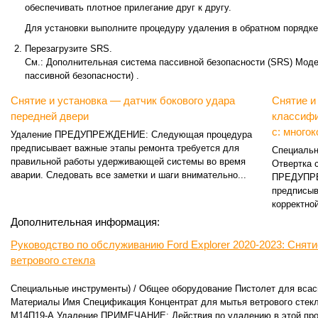
обеспечивать плотное прилегание друг к другу.
Для установки выполните процедуру удаления в обратном порядке
Перезагрузите SRS.
См.: Дополнительная система пассивной безопасности (SRS) Моде
пассивной безопасности) .
Снятие и установка — датчик бокового удара
Снятие и
передней двери
классифи
с: много
Удаление ПРЕДУПРЕЖДЕНИЕ: Следующая процедура
предписывает важные этапы ремонта требуется для
Специальн
правильной работы удерживающей системы во время
Отвертка 
аварии. Следовать все заметки и шаги внимательно...
ПРЕДУПРЕ
предписыв
корректно
Дополнительная информация:
Руководство по обслуживанию Ford Explorer 2020-2023: Сняти
ветрового стекла
Специальные инструменты) / Общее оборудование Пистолет для всас
Материалы Имя Спецификация Концентрат для мытья ветрового стекла 
М14П19-А Удаление ПРИМЕЧАНИЕ: Действия по удалению в этой проц