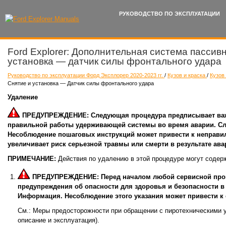
РУКОВОДСТВО ПО ЭКСПЛУАТАЦИИ
Ford Explorer: Дополнительная система пассив
установка — датчик силы фронтального удара
Руководство по эксплуатации Форд Эксплорер 2020-2023 гг.
/
Кузов и краска
/
Кузов
Снятие и установка — Датчик силы фронтального удара
Удаление
ПРЕДУПРЕЖДЕНИЕ: Следующая процедура предписывает важн
правильной работы удерживающей системы во время аварии. Сл
Несоблюдение пошаговых инструкций может привести к неправи
увеличивает риск серьезной травмы или смерти в результате ава
ПРИМЕЧАНИЕ:
Действия по удалению в этой процедуре могут содерж
ПРЕДУПРЕЖДЕНИЕ: Перед началом любой сервисной проце
предупреждения об опасности для здоровья и безопасности в 
Информация. Несоблюдение этого указания может привести к
См.: Меры предосторожности при обращении с пиротехническими 
описание и эксплуатация).