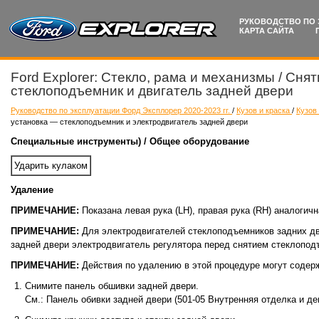
РУКОВОДСТВО ПО 
КАРТА САЙТА
Ford Explorer: Стекло, рама и механизмы / Сня
стеклоподъемник и двигатель задней двери
Руководство по эксплуатации Форд Эксплорер 2020-2023 гг.
/
Кузов и краска
/
Кузов
установка — стеклоподъемник и электродвигатель задней двери
Специальные инструменты) / Общее оборудование
Ударить кулаком
Удаление
ПРИМЕЧАНИЕ:
Показана левая рука (LH), правая рука (RH) аналогичн
ПРИМЕЧАНИЕ:
Для электродвигателей стеклоподъемников задних дв
задней двери электродвигатель регулятора перед снятием стеклопод
ПРИМЕЧАНИЕ:
Действия по удалению в этой процедуре могут содерж
Снимите панель обшивки задней двери.
См.: Панель обивки задней двери (501-05 Внутренняя отделка и де