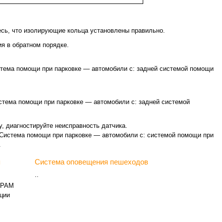
есь, что изолирующие кольца установлены правильно.
я в обратном порядке.
стема помощи при парковке — автомобили с: задней системой помощи
стема помощи при парковке — автомобили с: задней системой
у, диагностируйте неисправность датчика.
 Система помощи при парковке — автомобили с: системой помощи при
.
я
Система оповещения пешеходов
..
 PAM
ции