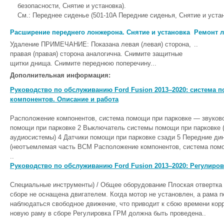
безопасности, Снятие и установка).
См.: Переднее сиденье (501-10A Передние сиденья, Снятие и устан
Расширение переднего лонжерона. Снятие и установка
Ремонт л
Удаление ПРИМЕЧАНИЕ: Показана левая (левая) сторона,
..
правая (правая) сторона аналогична. Снимите защитные
щитки днища. Снимите переднюю поперечину...
Дополнительная информация:
Руководство по обслуживанию Ford Fusion 2013–2020: система
компонентов. Описание и работа
Расположение компонентов, система помощи при парковке — звуков
помощи при парковке 2 Выключатель системы помощи при парковке (
аудиосистемы) 4 Датчики помощи при парковке сзади 5 Передние ди
(неотъемлемая часть BCM Расположение компонентов, система пом
..
Руководство по обслуживанию Ford Fusion 2013–2020: Регулиро
Специальные инструменты) / Общее оборудование Плоская отвертк
сборе не оснащена двигателем. Когда мотор не установлен, а рама 
наблюдаться свободное движение, что приводит к сбою времени кор
новую раму в сборе Регулировка ГРМ должна быть проведена..