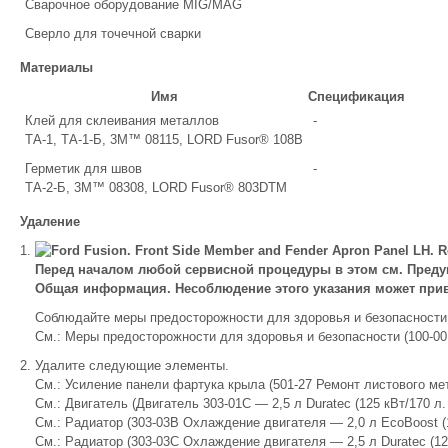
Сварочное оборудование MIG/MAG
Сверло для точечной сварки
Материалы
Имя
Спецификация
Клей для склеивания металлов
-
ТА-1, ТА-1-Б, 3М™ 08115, LORD Fusor® 108B
Герметик для швов
-
ТА-2-Б, 3M™ 08308, LORD Fusor® 803DTM
Удаление
Перед началом любой сервисной процедуры в этом см. Предуп
Общая информация. Несоблюдение этого указания может прив
Соблюдайте меры предосторожности для здоровья и безопасности
См.: Меры предосторожности для здоровья и безопасности (100-00
Удалите следующие элементы.
См.: Усиление панели фартука крыла (501-27 Ремонт листового мет
См.: Двигатель (Двигатель 303-01C — 2,5 л Duratec (125 кВт/170 л. 
См.: Радиатор (303-03B Охлаждение двигателя — 2,0 л EcoBoost (18
См.: Радиатор (303-03C Охлаждение двигателя — 2,5 л Duratec (125 