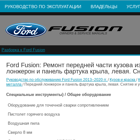
РУКОВОДСТВО ПО ЭКСПЛУАТАЦИИ
ВЛАДЕЛЬЦЫ
УСЛУ
Разборка к Ford Fusion
Ford Fusion: Ремонт передней части кузова и
лонжерон и панель фартука крыла, левая. Сн
Руководство по обслуживанию Ford Fusion 2013–2020 гг.
/
Кузов и краска
/
металла
/ Передний лонжерон и панель фартука крыла, левая. Снятие и 
Специальные инструменты) / Общее оборудование
Оборудование для точечной сварки сопротивлением
Пистолет горячего воздуха
Воздушная пила
Сверло 8 мм