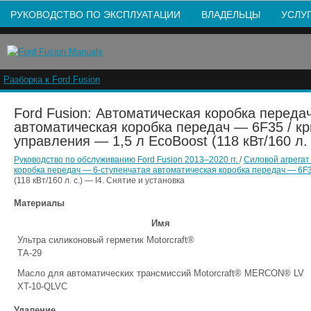
РУКОВОДСТВО ПО ЭКСПЛУАТАЦИИ
ВЛАДЕЛЬЦЫ
УСЛУ
Разборка к Ford Fusion
Ford Fusion: Автоматическая коробка переда
автоматическая коробка передач — 6F35 / к
управления — 1,5 л EcoBoost (118 кВт/160 л. 
Руководство по обслуживанию Ford Fusion 2013–2020 гг.
/
Силовой агрега
коробка передач — 6-ступенчатая автоматическая коробка передач — 6F
(118 кВт/160 л. с.) — I4. Снятие и установка
Материалы
Имя
Ультра силиконовый герметик Motorcraft®
ТА-29
Масло для автоматических трансмиссий Motorcraft® MERCON® LV
XT-10-QLVC
Удаление