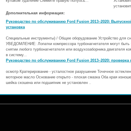
кулаком Удаление Снимите правую полуось...
Установи
установит
Дополнительная информация:
Руководство по обслуживанию Ford Fusion 2013–2020: Выпускно
установка
Специальные инструменты) / Общее оборудование Устройство для с
УВЕДОМЛЕНИЕ: Лопатки компрессора турбонагнетателя могут быть 
снятии любого турбонагнетателя или воздухозаборника двигателя ко
в систему...
Руководство по обслуживанию Ford Fusion 2013–2020: проверк
осмотр Кратерирование - усталостное разрушение Точечное остеклен
моторное масло Основание открыто - плохая смазка Оба края изнош
шейка скошена или подшипник не установлен ..