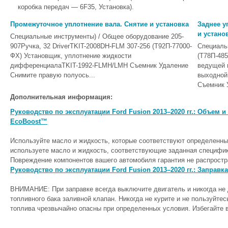
коробка передач — 6F35, Установка).
Промежуточное уплотнение вала. Снятие и установка
Заднее у
и устано
Специальные инструменты) / Общее оборудование 205-
907Ручка, 32 DriverTKIT-2008DH-FLM 307-256 (Т92П-77000-
Специаль
ФХ) Установщик, уплотнение жидкости
(Т78П-48
дифференциалаTKIT-1992-FLMH/LMH Съемник Удаление
ведущей 
Снимите правую полуось...
выходной
Съемник 
Дополнительная информация:
Руководство по эксплуатации Ford Fusion 2013–2020 гг.: Объем и
EcoBoost™
Используйте масло и жидкость, которые соответствуют определенны
используете масло и жидкость, соответствующие заданная специфика
Повреждение компонентов вашего автомобиля гарантия не распростра
Руководство по эксплуатации Ford Fusion 2013–2020 гг.: Заправ
ВНИМАНИЕ: При заправке всегда выключите двигатель и никогда не 
топливного бака заливной клапан. Никогда не курите и не пользуйте
топлива чрезвычайно опасны при определенных условия. Избегайте в