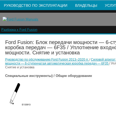
РУКОВОДСТВО ПО ЭКСПЛУАТАЦИИ
ВЛАДЕЛЬЦЫ
УСЛУ
Разборка к Ford Fusion
Ford Fusion: Блок передачи мощности — 6-с
коробка передач — 6F35 / Уплотнение входн
мощности. Снятие и установка
Руководство по обслуживанию Ford Fusion 2013–2020 гг.
/
Силовой агрега
мощности — 6-ступенчатая автоматическая коробка передач — 6F35
/ Уп
Снятие и установка
Специальные инструменты) / Общее оборудование