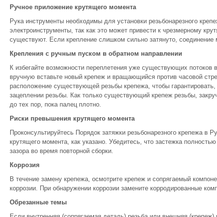
Ручное приложение крутящего момента
Рука инструменты необходимы для установки резьбонарезного кре
электроинструменты, так как это может привести к чрезмерному кру
существуют. Если крепление слишком сильно затянуто, соединение 
Крепления с ручным пуском в обратном направлении
К избегайте возможности переплетения уже существующих потоков во
вручную вставьте новый крепеж и вращающийся против часовой стре
расположение существующей резьбы крепежа, чтобы гарантировать, 
зацеплении резьбы. Как только существующий крепеж резьбы, закр
до тех пор, пока палец плотно.
Риски превышения крутящего момента
Проконсультируйтесь Порядок затяжки резьбонарезного крепежа в Р
крутящего момента, как указано. Убедитесь, что застежка полностью
зазора во время повторной сборки.
Коррозия
В течение замену крепежа, осмотрите крепеж и сопрягаемый компоне
коррозии. При обнаружении коррозии замените корродированные ком
Обрезанные темы
Если внутренняя (сопрягаемая деталь) резьба или внешняя (крепеж)