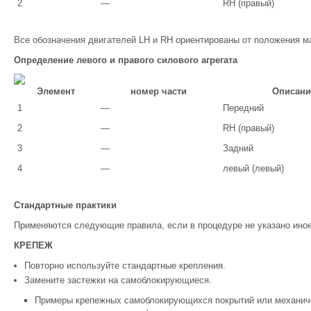
2
—
RH (правый)
Все обозначения двигателей LH и RH ориентированы от положения ма
Определение левого и правого силового агрегата
Элемент
номер части
Описани
1
—
Передний
2
—
RH (правый)
3
—
Задний
4
—
левый (левый)
Стандартные практики
Применяются следующие правила, если в процедуре не указано иное
КРЕПЕЖ
Повторно используйте стандартные крепления.
Замените застежки на самоблокирующиеся.
Примеры крепежных самоблокирующихся покрытий или механиче