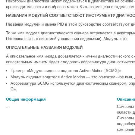
Некоторый диагностика может содержаться в Диагностике на основе 
производительности и выбросов может быть размещена в отдельном 
НАЗВАНИЯ МОДУЛЕЙ СООТВЕТСТВУЮТ ИНСТРУМЕНТУ ДИАГНО
Названия модулей и имена PID в этом руководстве соответствуют ди
То же имя модуля диагностического сканера встречается в некоторы
Потеряна связь с системой управления сиденьями). Модуль «Г»).
ОПИСАТЕЛЬНЫЕ НАЗВАНИЯ МОДУЛЕЙ
А описательное имя иногда добавляется к имени диагностического с
описательным именем будет следовать аббревиатура диагностическог
Пример: «Модуль сиденья водителя Active Motion [SCMG]».
Модуль сиденья водителя Active Motion — это описательное имя
Аббревиатура SCMG используется диагностическим сканером, оп
G».
Общая информация
Описание
..
Символы 
области 
Символы 
подробну
компонент