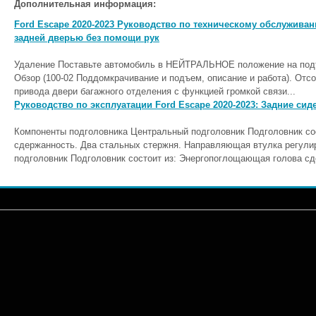
Дополнительная информация:
Ford Escape 2020-2023 Руководство по техническому обслуживан
задней дверью без помощи рук
Удаление Поставьте автомобиль в НЕЙТРАЛЬНОЕ положение на под
Обзор (100-02 Поддомкрачивание и подъем, описание и работа). От
привода двери багажного отделения с функцией громкой связи...
Руководство по эксплуатации Ford Escape 2020-2023: Задние сид
Компоненты подголовника Центральный подголовник Подголовник со
сдержанность. Два стальных стержня. Направляющая втулка регулир
подголовник Подголовник состоит из: Энергопоглощающая голова сд