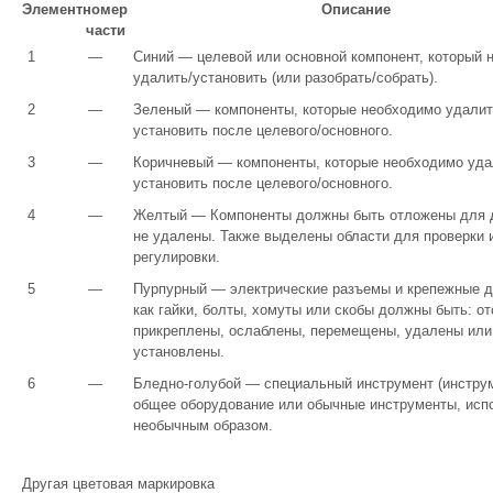
Элемент
номер
Описание
части
1
—
Синий — целевой или основной компонент, который 
удалить/установить (или разобрать/собрать).
2
—
Зеленый — компоненты, которые необходимо удалит
установить после целевого/основного.
3
—
Коричневый — компоненты, которые необходимо уда
установить после целевого/основного.
4
—
Желтый — Компоненты должны быть отложены для д
не удалены. Также выделены области для проверки 
регулировки.
5
—
Пурпурный — электрические разъемы и крепежные д
как гайки, болты, хомуты или скобы должны быть: о
прикреплены, ослаблены, перемещены, удалены или
установлены.
6
—
Бледно-голубой — специальный инструмент (инстру
общее оборудование или обычные инструменты, ис
необычным образом.
Другая цветовая маркировка