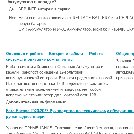
Аккумулятор в порядке?
Да
ВЕРНИТЕ батарею в сервис.
Нет
Если анализатор показывает REPLACE BATTERY или REPL
новую батарею.
СМ.: Аккумулятор (414-01 Аккумулятор, Монтаж и кабели, Снят
Описание и работа — Батарея и кабели — Работа
Общие п
системы и описание компонентов
Зарядка 
Работа системы Компонент Описание Аккумулятор и
нормально
кабели Транспорт оснащены 12-вольтовой
автомобил
необслуживаемой батареей. Батарея представляет собой
припарков
Источник постоянного тока 12 В подключен к системе с
отрицательным заземлением и представляет собой
напряжение стабилизатор для бортовой сети 12В...
Дополнительная информация:
Ford Escape 2020-2023 Руководство по техническому обслуживан
ручки задней двери
Удаление ПРИМЕЧАНИЕ: Показана левая (левая) сторона, правая (пр
задней двери. См.: Защелка задней двери (501-14 Ручки, замки, заще