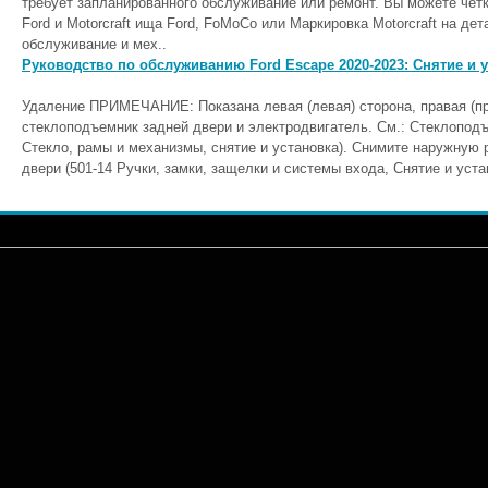
требует запланированного обслуживание или ремонт. Вы можете чет
Ford и Motorcraft ища Ford, FoMoCo или Маркировка Motorcraft на де
обслуживание и мех..
Руководство по обслуживанию Ford Escape 2020-2023: Снятие и 
Удаление ПРИМЕЧАНИЕ: Показана левая (левая) сторона, правая (пр
стеклоподъемник задней двери и электродвигатель. См.: Стеклоподъ
Стекло, рамы и механизмы, снятие и установка). Снимите наружную 
двери (501-14 Ручки, замки, защелки и системы входа, Снятие и уста