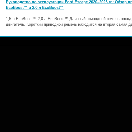
Руководство по эксплуатации Ford Escape 2020–2023 гг.: Обзор 
EcoBoost™ и 2,0 л EcoBoost™
1,5 л EcoBoost™ 2,0 л EcoBoost™ Длинный приводной ремень находи
двигатель. Короткий приводной ремень находится на вторая самая да