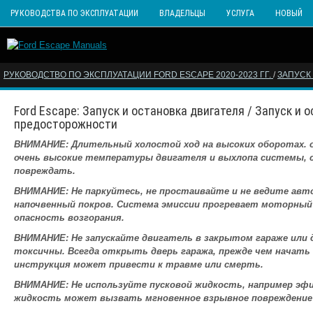
РУКОВОДСТВА ПО ЭКСПЛУАТАЦИИ
ВЛАДЕЛЬЦЫ
УСЛУГА
НОВЫЙ
РУКОВОДСТВО ПО ЭКСПЛУАТАЦИИ FORD ESCAPE 2020-2023 ГГ.
/
ЗАПУСК
Ford Escape: Запуск и остановка двигателя / Запуск и
предосторожности
ВНИМАНИЕ: Длительный холостой ход на высоких оборотах.
очень высокие температуры двигателя и выхлопа системы, с
повреждать.
ВНИМАНИЕ: Не паркуйтесь, не простаивайте и не ведите авто
напочвенный покров. Система эмиссии прогревает моторный
опасность возгорания.
ВНИМАНИЕ: Не запускайте двигатель в закрытом гараже или
токсичны. Всегда открыть дверь гаража, прежде чем начать
инструкция может привести к травме или смерть.
ВНИМАНИЕ: Не используйте пусковой жидкость, например эфир
жидкость может вызвать мгновенное взрывное повреждение