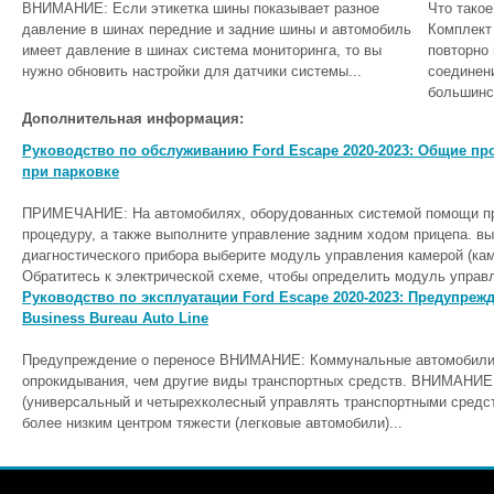
ВНИМАНИЕ: Если этикетка шины показывает разное
Что такое
давление в шинах передние и задние шины и автомобиль
Комплект
имеет давление в шинах система мониторинга, то вы
повторно 
нужно обновить настройки для датчики системы...
соединен
большинс
Дополнительная информация:
Руководство по обслуживанию Ford Escape 2020-2023: Общие п
при парковке
ПРИМЕЧАНИЕ: На автомобилях, оборудованных системой помощи пр
процедуру, а также выполните управление задним ходом прицепа. 
диагностического прибора выберите модуль управления камерой (ка
Обратитесь к электрической схеме, чтобы определить модуль управл
Руководство по эксплуатации Ford Escape 2020-2023: Предупреж
Business Bureau Auto Line
Предупреждение о переносе ВНИМАНИЕ: Коммунальные автомобили 
опрокидывания, чем другие виды транспортных средств. ВНИМАНИЕ:
(универсальный и четырехколесный управлять транспортными средст
более низким центром тяжести (легковые автомобили)...