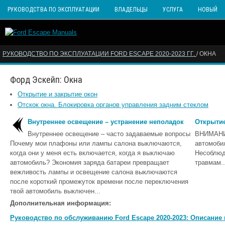
РУКОВОДСТВА ПО ЭКСПЛУАТАЦИИ
ВЛАДЕЛЬЦЫ
УСЛУГА
НОВЫЙ
РУКОВОДСТВО ПО ЭКСПЛУАТАЦИИ FORD ESCAPE 2020-2023 ГГ.
/ ОКНА
Форд Эскейп: Окна
Открытие и закрытие окон
Отскок окна. Блокировка органов управления задним стеклом
Внутреннее освещение – устранение неполадок
Открытие
Внутреннее освещение – часто задаваемые вопросы
ВНИМАНИЕ
Почему мои плафоны или лампы салона выключаются,
автомоби
когда они у меня есть включается, когда я выключаю
Несоблюд
автомобиль? Экономия заряда батареи превращает
травмам..
вежливость лампы и освещение салона выключаются
после короткий промежуток времени после переключения
твой автомобиль выключен...
Дополнительная информация:
Руководство по обслуживанию Ford Escape 2020-2023: Описание и