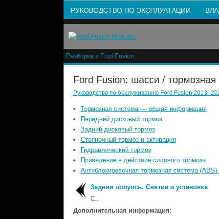
РУКОВОДСТВО ПО ЭКСПЛУАТАЦИИ
ВЛА
Разборка к Ford Fusion
Ford Fusion: шасси / тормозная
Руководство по обслуживанию Ford Fusion 2013–202
Тормозная система — общая информация
Передний дисковый тормоз
Задний дисковый тормоз
Стояночный тормоз и активация
Гидравлический тормоз
Приведение в действие силового тормоза
Антиблокировочная тормозная система (ABS) 
Задняя полуось. Снятие и установка
С..
Дополнительная информация: