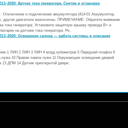
13–2020: Датчик тока генератора. Снятие и установка
: Отключение и подключение аккумулятора (414-01 Аккумулятор,
л, другие двигатели аналогичны. ПРИМЕЧАНИЕ: Обратите внимание
ка тока генератора. Установите защитную крышку провода B+ и
атареи на датчике тока генератора. Ре..
013–2020: Освещение салона — работа системы и описание
ие 1 ЛИН 2 ЛИН 3 ЛИН 4 млрд кубометров 5 Передний плафон 6
-лужа 10 Правая лампа лужи 11 Окружающее освещение дверей
 13 ДПМ 14 Датчик приоткрытой двери..