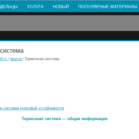
ДЕЛЬЦЫ
УСЛУГА
НОВЫЙ
ПОПУЛЯРНЫЕ МАТЕРИАЛЫ
 система
0 гг.
/
Шасси
/ Тормозная система
и система курсовой устойчивости
Тормозная система — общая информация
..