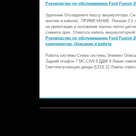
Руководство по обслуживанию Ford Fusion 20
Удаление Отсоедините массу аккумулятора. См.
монтаж и кабели) . ПРИМЕЧАНИЕ: Показан 2,5 
на ориентацию и положение язычка ленты датчи
снимите орех. Отметьте кабель аккумуляторной б
Руководство по обслуживанию Ford Fusion 2
компонентов. Описание и работа
Работа системы Схема системы Элемент Описан
Задний плафон 7 МС-CAN 8 ДДМ 9 Левая лампа
Светоизлучающие диоды (LED) 12 Лампы спроса