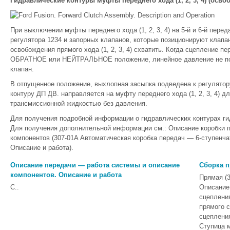
Гидравлические контуры муфты переднего хода (1, 2, 3, 4) (осв
При выключении муфты переднего хода (1, 2, 3, 4) на 5-й и 6-й пер
регулятора 1234 и запорных клапанов, которые позиционируют клапа
освобождения прямого хода (1, 2, 3, 4) схватить. Когда сцепление пе
ОБРАТНОЕ или НЕЙТРАЛЬНОЕ положение, линейное давление не подае
клапан.
В отпущенное положение, выхлопная засыпка подведена к регулятор
контуру ДП ДВ. направляется на муфту переднего хода (1, 2, 3, 4) 
трансмиссионной жидкостью без давления.
Для получения подробной информации о гидравлических контурах ги
Для получения дополнительной информации см.: Описание коробки 
компонентов (307-01A Автоматическая коробка передач — 6-ступенча
Описание и работа).
Описание передачи — работа системы и описание
Сборка п
компонентов. Описание и работа
Прямая (3
С..
Описание
сцеплени
прямого 
сцеплени
Ступица 