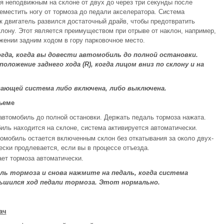
я неподвижным на склоне от двух до через три секунды после
еместить ногу от тормоза до педали акселератора. Система
ак двигатель развился достаточный драйв, чтобы предотвратить
клону. Этот является преимуществом при отрыве от наклон, например,
жении задним ходом в гору парковочное место.
да, когда вы довести автомобиль до полной остановки.
оложение заднего хода (R), когда лицом вниз по склону и на
вающей система либо включена, либо выключена.
ъеме
автомобиль до полной остановки. Держать педаль тормоза нажата.
иль находится на склоне, система активируется автоматически.
томобиль остается включенным склон без откатывания за около двух-
ески продлевается, если вы в процессе отъезда.
ает тормоза автоматически.
аль тормоза и снова нажмите на педаль, когда система
ьшился ход педали тормоза. Этот нормально.
ач