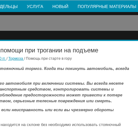
ДЕЛЬЦЫ
УСЛУГА
НОВЫЙ
ПОПУЛЯРНЫЕ МАТЕРИАЛЫ
а помощи при трогании на подъеме
 гг.
/
Тормоза
/ Помощь при старте в гору
тояночный тормоз. Когда ты покинуть автомобиль, всегда
о автомобиля при включении системы. Вы всегда несете
анспортным средством, контролировать системы и
соблюдение предосторожности может привести к потере
вом, серьезные телесные повреждения или смерть.
сли неисправность или если вы чрезмерно обороты
 находится на склоне без необходимо использовать стояночный