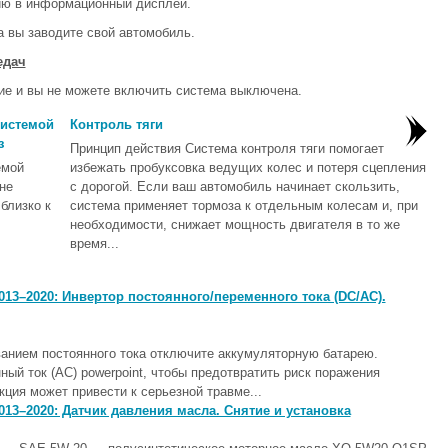
ию в информационный дисплей.
 вы заводите свой автомобиль.
едач
ие и вы не можете включить система выключена.
системой
Контроль тяги
з
Принцип действия Система контроля тяги помогает
емой
избежать пробуксовка ведущих колес и потеря сцепления
не
с дорогой. Если ваш автомобиль начинает скользить,
близко к
система применяет тормоза к отдельным колесам и, при
необходимости, снижает мощность двигателя в то же
время...
13–2020: Инвертор постоянного/переменного тока (DC/AC).
ием постоянного тока отключите аккумуляторную батарею.
ный ток (AC) powerpoint, чтобы предотвратить риск поражения
ция может привести к серьезной травме...
13–2020: Датчик давления масла. Снятие и установка