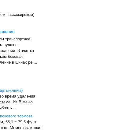
нем пассажирском)
авления
ом транспортное
ть лучшее
ождении. Этикетка
ком боковая
ение в шинах ре ...
карты-ключа)
во время удаления
истеме. Из В меню
брать ...
искового тормоза
м, 65,1 ~ 79,6 фунт-
ешал. Момент затяжки :