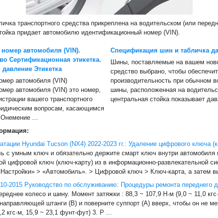
ичка транспортного средства прикреплена на водительском (или перед
тойка придает автомобилю идентификационный номер (VIN).
номер автомобиля (VIN).
Спецификация шин и табличка д
во Сертификационная этикетка.
Шины, поставляемые на вашем нов
 давление Этикетка
средство выбрано, чтобы обеспечи
мер автомобиля (VIN)
производительность при обычном в
мер автомобиля (VIN) это номер,
шины, расположенная на водительс
истрации вашего транспортного
центральная стойка показывает давл
ридическим вопросам, касающимся
 Онемение ...
ормация:
атации Hyundai Tucson (NX4) 2022-2023 гг.: Удаление цифрового ключа (
ль с умным ключ и обязательно держите смарт ключ внутри автомобиля 
вой цифровой ключ (ключ-карту) из в информационно-развлекательной с
«Настройки» > «Автомобиль». > Цифровой ключ > Ключ-карта, а затем вы
010-2015 Руководство по обслуживанию: Процедуры ремонта переднего д
реднее колесо и шину. Момент затяжки : 88,3 ~ 107,9 Н·м (9,0 ~ 11,0 кгс·
 направляющей штанги (В) и поверните суппорт (А) вверх, чтобы он не м
,2 кгс·м, 15,9 ~ 23,1 фунт-фут) 3. Р ...