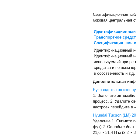
Сертификационная табл
боковая центральная с
Идентификационный 
Транспортное средст
Спецификация шин и
Идентификационный но
Идентификационный но
используемый при рег
средства и по всем ю
в собственность и т.д.
Дополнительная инф
Руководство по эксплу
1. Включите автомоби
процесс. 2. Удалите с
настроек перейдите в 
Hyundai Tucson (LM) 2
Удаление 1. Снимите пе
фут) 2. Ослабьте болт
21,6 ~ 31,4 Н·м (2,2 ~ 3