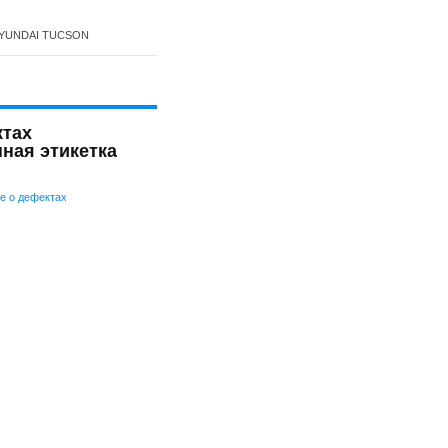
YUNDAI TUCSON
ктах
ная этикетка
е о дефектах