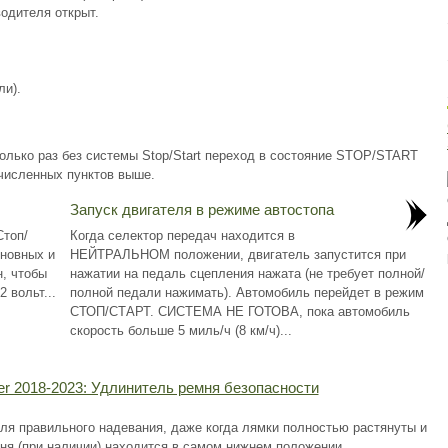
одителя открыт.
ли).
олько раз без системы Stop/Start переход в состояние STOP/START
численных пунктов выше.
Запуск двигателя в режиме автостопа
топ/
Когда селектор передач находится в
сновных и
НЕЙТРАЛЬНОМ положении, двигатель запустится при
, чтобы
нажатии на педаль сцепления нажата (не требует полной/
 вольт...
полной педали нажимать). Автомобиль перейдет в режим
СТОП/СТАРТ. СИСТЕМА НЕ ГОТОВА, пока автомобиль
скорость больше 5 миль/ч (8 км/ч)...
er 2018-2023: Удлинитель ремня безопасности
ля правильного надевания, даже когда лямки полностью растянуты и
ня (при наличии) находится в самом нижнем положении,