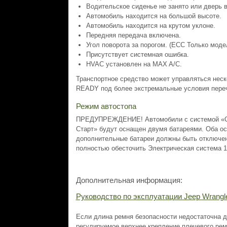
Водительское сиденье не занято или дверь в
Автомобиль находится на большой высоте.
Автомобиль находится на крутом уклоне.
Передняя передача включена.
Угол поворота за порогом. (ЕСС Только моде
Присутствует системная ошибка.
HVAC установлен на MAX A/C.
Транспортное средство может управляться неск
READY под более экстремальные условия пере
Режим автостопа
ПРЕДУПРЕЖДЕНИЕ! Автомобили с системой «С
Старт» будут оснащен двумя батареями. Оба о
дополнительные батареи должны быть отключен
полностью обесточить Электрическая система 12
Дополнительная информация:
Руководство по эксплуатации Jeep Wrangl
Если длина ремня безопасности недостаточна д
регулируемое верхнее крепление плечевого рем