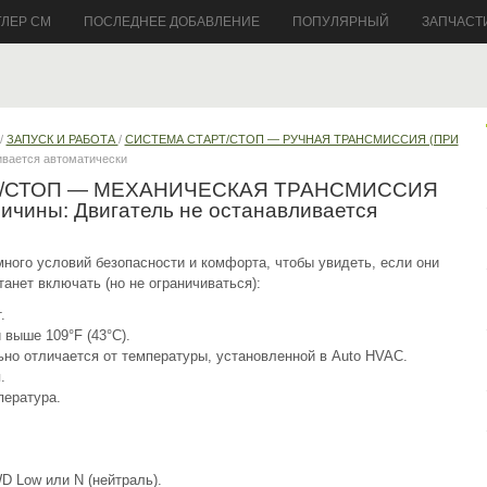
ГЛЕР СМ
ПОСЛЕДНЕЕ ДОБАВЛЕНИЕ
ПОПУЛЯРНЫЙ
ЗАПЧАСТ
/
ЗАПУСК И РАБОТА
/
СИСТЕМА СТАРТ/СТОП — РУЧНАЯ ТРАНСМИССИЯ (ПРИ
ивается автоматически
АРТ/СТОП — МЕХАНИЧЕСКАЯ ТРАНСМИССИЯ
чины: Двигатель не останавливается
ного условий безопасности и комфорта, чтобы увидеть, если они
анет включать (но не ограничиваться):
.
 выше 109°F (43°C).
ьно отличается от температуры, установленной в Auto HVAC.
.
пература.
D Low или N (нейтраль).