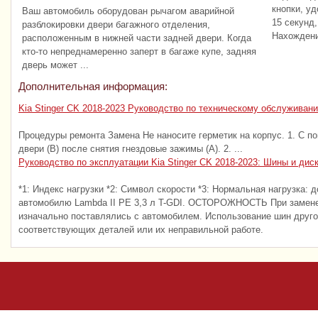
кнопки, у
Ваш автомобиль оборудован рычагом аварийной
15 секунд,
разблокировки двери багажного отделения,
Нахождени
расположенным в нижней части задней двери. Когда
кто-то непреднамеренно заперт в багаже купе, задняя
дверь может ...
Дополнительная информация:
Kia Stinger CK 2018-2023 Руководство по техническому обслуживан
Процедуры ремонта Замена Не наносите герметик на корпус. 1. С 
двери (B) после снятия гнездовые зажимы (А). 2. ...
Руководство по эксплуатации Kia Stinger CK 2018-2023: Шины и дис
*1: Индекс нагрузки *2: Символ скорости *3: Нормальная нагрузка: 
автомобилю Lambda II PE 3,3 л T-GDI. ОСТОРОЖНОСТЬ При замене 
изначально поставлялись с автомобилем. Использование шин друго
соответствующих деталей или их неправильной работе.