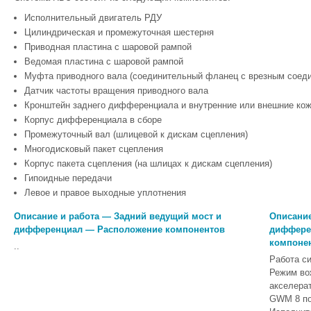
Исполнительный двигатель РДУ
Цилиндрическая и промежуточная шестерня
Приводная пластина с шаровой рампой
Ведомая пластина с шаровой рампой
Муфта приводного вала (соединительный фланец с врезным соед
Датчик частоты вращения приводного вала
Кронштейн заднего дифференциала и внутренние или внешние ко
Корпус дифференциала в сборе
Промежуточный вал (шлицевой к дискам сцепления)
Многодисковый пакет сцепления
Корпус пакета сцепления (на шлицах к дискам сцепления)
Гипоидные передачи
Левое и правое выходные уплотнения
Описание и работа — Задний ведущий мост и
Описание
дифференциал — Расположение компонентов
диффере
компоне
..
Работа с
Режим во
акселерат
GWM 8 по