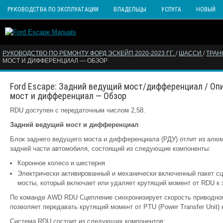
РУКОВОДСТВА ПО ЭКСПЛУАТАЦИИ
ВЛАДЕЛЬЦЫ
УСЛУГА
НОВЫЙ
РУКОВОДСТВО ПО РЕМОНТУ ФОРД ЭСКЕЙП 2020-2023 ГГ.
/
ШАССИ
/
ТРА
МОСТ И ДИФФЕРЕНЦИАЛ — ОБЗОР
Ford Escape: Задний ведущий мост/дифференциал / Оп
мост и дифференциал — Обзор
RDU доступен с передаточным числом 2,58.
Задний ведущий мост и дифференциал
Блок заднего ведущего моста и дифференциала (РДУ) отлит из алю
задней части автомобиля, состоящий из следующие компоненты:
Коронное колесо и шестерня
Электрически активированный и механически включенный пакет с
мосты, который включает или удаляет крутящий момент от RDU к
По команде AWD RDU Сцепление синхронизирует скорость приводного
позволяет передавать крутящий момент от PTU (Power Transfer Unit) 
Система RDU состоит из следующих компонентов: