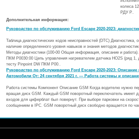
Исполнит
колеса 12
РДУ Р..
Дополнительная информация:
Руководство по обслуживанию Ford Escape 2020-2023: диагности
Таблица диагностических кодов неисправностей (DTC) Диагностика, 
наличие определенного уровня навыков и знания методов диагностик
Методы диагностики (100-00 Общая информация, описание и работа)
ПКМ P0030:00 Цепь управления нагревателем датчика HO2S (ряд 1, 
тесту Pinpoint DW ПКМ Р00..
Руководство по обслуживанию Ford Escape 2020-2023: Описание 
Автомобили От: 24 сентября 2021 г. — Работа системы и описан
Работа системы Компонент Описание GSM Когда водителю нужно пере
вращая диск GSM. Каждый GSM поворотный переключатель имеет да
входов для циферблат был повернут. При выборе парковки на скорос
сообщением в IPC. GSM поворотный диск свободно вращается по час