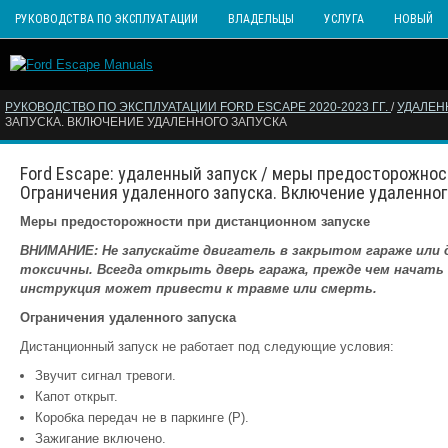
РУКОВОДСТВА ПО ЭКСПЛУАТАЦИИ
ВЛАДЕЛЬЦЫ
УСЛУГА
НОВЫЙ
РУКОВОДСТВО ПО ЭКСПЛУАТАЦИИ FORD ESCAPE 2020-2023 ГГ.
/
УДАЛЕН
ЗАПУСКА. ВКЛЮЧЕНИЕ УДАЛЕННОГО ЗАПУСКА
Ford Escape: удаленный запуск / меры предосторожнос
Ограничения удаленного запуска. Включение удаленног
Меры предосторожности при дистанционном запуске
ВНИМАНИЕ: Не запускайте двигатель в закрытом гараже или
токсичны. Всегда открыть дверь гаража, прежде чем начать
инструкция может привести к травме или смерть.
Ограничения удаленного запуска
Дистанционный запуск не работает под следующие условия:
Звучит сигнал тревоги.
Капот открыт.
Коробка передач не в паркинге (P).
Зажигание включено.