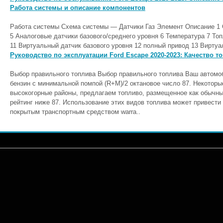
Работа системы и описание компонентов
Работа системы Схема системы — Датчики Газ Элемент Описание 1
5 Аналоговые датчики базового/среднего уровня 6 Температура 7 То
11 Виртуальный датчик базового уровня 12 полный привод 13 Виртуал
Руководство по эксплуатации Ford Escape 2020-2023: Качество т
Выбор правильного топлива Выбор правильного топлива Ваш автомо
бензин с минимальной помпой (R+M)/2 октановое число 87. Некоторые
высокогорные районы, предлагаем топливо, размещенное как обычн
рейтинг ниже 87. Использование этих видов топлива может привести
покрытым транспортным средством warra..