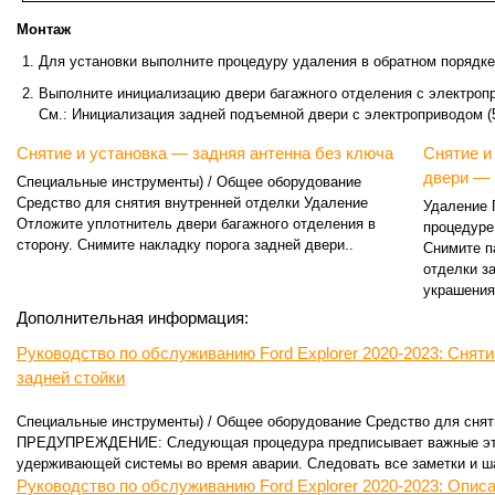
Монтаж
Для установки выполните процедуру удаления в обратном порядке
Выполните инициализацию двери багажного отделения с электроп
См.: Инициализация задней подъемной двери с электроприводом (
Снятие и установка — задняя антенна без ключа
Снятие и
двери —
Специальные инструменты) / Общее оборудование
Средство для снятия внутренней отделки Удаление
Удаление 
Отложите уплотнитель двери багажного отделения в
процедуре
сторону. Снимите накладку порога задней двери..
Снимите п
отделки з
украшения,
Дополнительная информация:
Руководство по обслуживанию Ford Explorer 2020-2023: Сняти
задней стойки
Специальные инструменты) / Общее оборудование Средство для снят
ПРЕДУПРЕЖДЕНИЕ: Следующая процедура предписывает важные этап
удерживающей системы во время аварии. Следовать все заметки и ша
Руководство по обслуживанию Ford Explorer 2020-2023: Описа