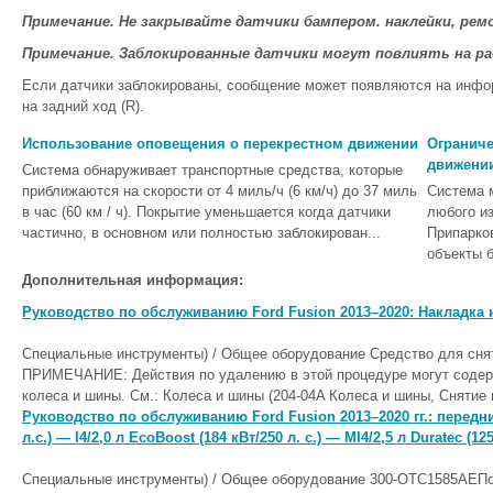
Примечание. Не закрывайте датчики бампером. наклейки, ре
Примечание. Заблокированные датчики могут повлиять на р
Если датчики заблокированы, сообщение может появляются на инфо
на задний ход (R).
Использование оповещения о перекрестном движении
Ограниче
движени
Система обнаруживает транспортные средства, которые
приближаются на скорости от 4 миль/ч (6 км/ч) до 37 миль
Система 
в час (60 км / ч). Покрытие уменьшается когда датчики
любого и
частично, в основном или полностью заблокирован...
Припарко
объекты б
Дополнительная информация:
Руководство по обслуживанию Ford Fusion 2013–2020: Накладка 
Специальные инструменты) / Общее оборудование Средство для сня
ПРИМЕЧАНИЕ: Действия по удалению в этой процедуре могут содерж
колеса и шины. См.: Колеса и шины (204-04A Колеса и шины, Снятие и
Руководство по обслуживанию Ford Fusion 2013–2020 гг.: передни
л.с.) — I4/2,0 л EcoBoost (184 кВт/250 л. с.) — MI4/2,5 л Duratec (12
Специальные инструменты) / Общее оборудование 300-OTC1585AEПо