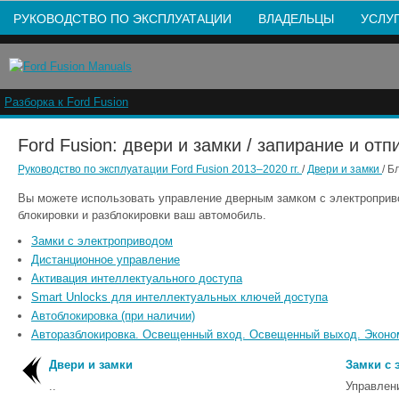
РУКОВОДСТВО ПО ЭКСПЛУАТАЦИИ
ВЛАДЕЛЬЦЫ
УСЛУ
Разборка к Ford Fusion
Ford Fusion: двери и замки / запирание и отп
Руководство по эксплуатации Ford Fusion 2013–2020 гг.
/
Двери и замки
/ Б
Вы можете использовать управление дверным замком с электроприв
блокировки и разблокировки ваш автомобиль.
Замки с электроприводом
Дистанционное управление
Активация интеллектуального доступа
Smart Unlocks для интеллектуальных ключей доступа
Автоблокировка (при наличии)
Авторазблокировка. Освещенный вход. Освещенный выход. Эконо
Двери и замки
Замки с 
..
Управлен