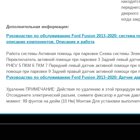
находится
переднего
дверного 
когда зак
Дополнительная информация:
Руководство по обслуживанию Ford Fusion 2013–2020: система 
описание компонентов. Описание и работа
Работа системы Активная помощь при парковке Схема системы Элем
Переключатель активной помощи при парковке 3 Задний левый датчи
PHEV 5 ПКМ 6 ТКМ 7 Передний левый датчик активной помощи при п
помощи при парковке 9 Задний правый датчик активной помощи при п
Руководство по обслуживанию Ford Fusion 2013–2020: Датчик да
Удаление ПРИМЕЧАНИЕ: Действия по удалению в этой процедуре мог
Отсоедините электрический разъем, снимите фиксатор и датчик дав
момент: 89 фунтов на дюйм (10 Нм) Монтаж Для установки выполните