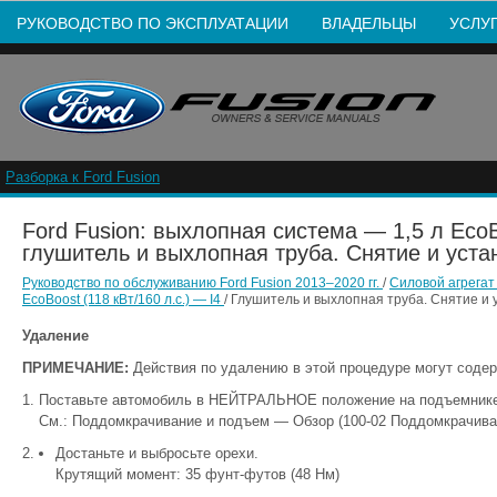
РУКОВОДСТВО ПО ЭКСПЛУАТАЦИИ
ВЛАДЕЛЬЦЫ
УСЛУ
Разборка к Ford Fusion
Ford Fusion: выхлопная система — 1,5 л EcoBo
глушитель и выхлопная труба. Снятие и уста
Руководство по обслуживанию Ford Fusion 2013–2020 гг.
/
Силовой агрега
EcoBoost (118 кВт/160 л.с.) — I4
/ Глушитель и выхлопная труба. Снятие и 
Удаление
ПРИМЕЧАНИЕ:
Действия по удалению в этой процедуре могут содер
Поставьте автомобиль в НЕЙТРАЛЬНОЕ положение на подъемнике
См.: Поддомкрачивание и подъем — Обзор (100-02 Поддомкрачиван
Достаньте и выбросьте орехи.
Крутящий момент: 35 фунт-футов (48 Нм)