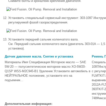
Снимите болты и кронштейн крепления двигателя.
Установить специальный сервисный инструмент: 303-1097 Инструм
регулируемой фазой газораспределения.
Установите передний сальник коленчатого вала.
См. Передний сальник коленчатого вала (двигатель 303-01A — 1,5 л
установка).
Датчик давления масла. Снятие и установка
Ремень Г
Материалы Имя Спецификация Моторное масло — SAE
Специаль
5W-20 — полусинтетическое моторное масло XO-5W20-
1097Инст
Q1SP WSS-M2C945-B1 Удаление Установите автомобиль в
с регули
НЕЙТРАЛЬНОЕ положение, установите его на
FLMTKIT-
подъемник...
выравнив
2012A-FL
393TKIT-
инструме
748Фиксат
Дополнительная информация: