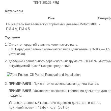
ТКИТ-2010B-РЯД
Материалы
Имя
Специф
Очиститель металлических тормозных деталей Motorcraft®
-
ПМ-4-А, ПМ-4-Б
Удаление
Снимите передний сальник коленчатого вала.
См. Передний сальник коленчатого вала (двигатель 303-01A — 1,5 л
установка).
Удаление специального сервисного инструмента: 303-1097 Инструм
регулируемой фазой газораспределения.
ПРИМЕЧАНИЕ:
При снятии отмечена разная длина болтов.
ПРИМЕЧАНИЕ:
Установите кронштейн крепления двигателя для п
поддона.
Установите опорный кронштейн подвески двигателя и болты.
Крутящий момент: 41 фунт-фут (55 Нм)