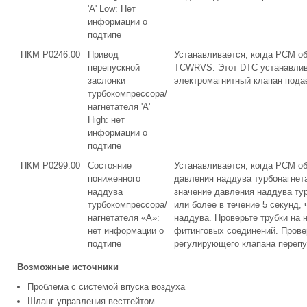
'A' Low: Нет
информации о
подтипе
ПКМ P0246:00
Привод
Устанавливается, когда PCM о
перепускной
TCWRVS. Этот DTC устанавлива
заслонки
электромагнитный клапан подае
турбокомпрессора/
нагнетателя 'A'
High: нет
информации о
подтипе
ПКМ P0299:00
Состояние
Устанавливается, когда PCM об
пониженного
давления наддува турбонагнет
наддува
значение давления наддува турб
турбокомпрессора/
или более в течение 5 секунд,
нагнетателя «A»:
наддува. Проверьте трубки на 
нет информации о
фитинговых соединений. Прове
подтипе
регулирующего клапана перепу
Возможные источники
Проблема с системой впуска воздуха
Шланг управления вестгейтом