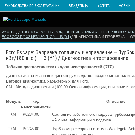
РУКОВОДСТВА ПО ЭКСПЛУАТАЦИИ
ВЛАДЕЛЬЦЫ
УСЛУГА
НОВЫЙ
РУКОВОДСТВО ПО РЕМОНТУ ФОРД ЭСКЕЙП 2020-2023 ГГ.
/
СИЛОВОЙ АГР
ECOBOOST (132 КВТ/180 Л. С.) — I3 (Y1)
/ ДИАГНОСТИКА И ПРОВЕРКА — 
Ford Escape: Заправка топливом и управление — Турбок
кВт/180 л. с.) — I3 (Y1) / Диагностика и тестирование
Таблица диагностических кодов неисправностей (DTC)
Диагностика, описанная в данном руководстве, предполагает наличи
методов диагностики, характерных для Ford.
СМ.: Методы диагностики (100-00 Общая информация, описание и раб
Модуль
код
Описание
неисправности
ПКМ
P0234:00
Состояние избыточного наддува турбокомпр
«A»: нет информации о подтипе
ПКМ
P0245:00
Турбокомпрессор/нагнетатель Wastegate Actua
информации о подтипе