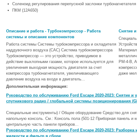
Соленоид регулирования перепускной заслонки турбонагнетателя
ПКМ (12А650)
Описание и работа - Турбокомпрессор - Работа
Снятие и
системы и описание компонентов
Специаль
Работа системы Системы турбокомпрессора и охладителя
Устройст
наддувочного воздуха (CAC) Система турбокомпрессора
Материал
Турбокомпрессор — это устройство, приводимое в
металлич
действие выхлопными газами, которое используется для
PM-4-B, 
увеличения выходная мощность двигателя за счет
компресс
компрессора турбонагнетателя, увеличивающего
даже мел
давление воздуха на входе в двигатель...
Дополнительная информация:
Руководство по обслуживанию Ford Escape 2020-2023: Снятие и у
спутникового радио / глобальной системы позиционирования (G
Специальные инструменты) / Общее оборудование Средство для сня
напольную консоль. См.: Консоль пола (501-12 Приборная панель и к
центральную часть панели приборов...
Руководство по обслуживанию Ford Escape 2020-2023: Разборка 
жидкости и фильтр в сборе