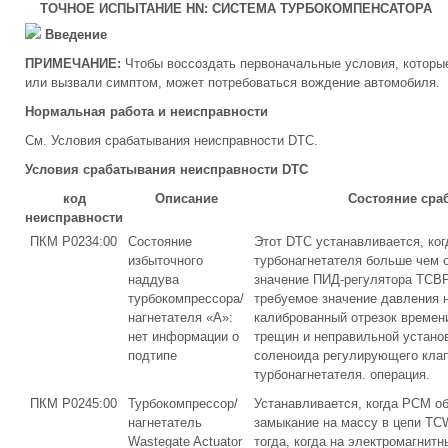
ТОЧНОЕ ИСПЫТАНИЕ HN: СИСТЕМА ТУРБОКОМПЕНСАТОРА
Введение
ПРИМЕЧАНИЕ:
Чтобы воссоздать первоначальные условия, которые
или вызвали симптом, может потребоваться вождение автомобиля.
Нормальная работа и неисправности
См. Условия срабатывания неисправности DTC.
Условия срабатывания неисправности DTC
код
Описание
Состояние сра
неисправности
ПКМ P0234:00
Состояние
Этот DTC устанавливается, ко
избыточного
турбонагнетателя больше чем 
наддува
значение ПИД-регулятора TCB
турбокомпрессора/
требуемое значение давления 
нагнетателя «A»:
калиброванный отрезок времени
нет информации о
трещин и неправильной установ
подтипе
соленоида регулирующего клап
турбонагнетателя. операция.
ПКМ P0245:00
Турбокомпрессор/
Устанавливается, когда PCM о
нагнетатель
замыкание на массу в цепи TC
Wastegate Actuator
тогда, когда на электромагнитн