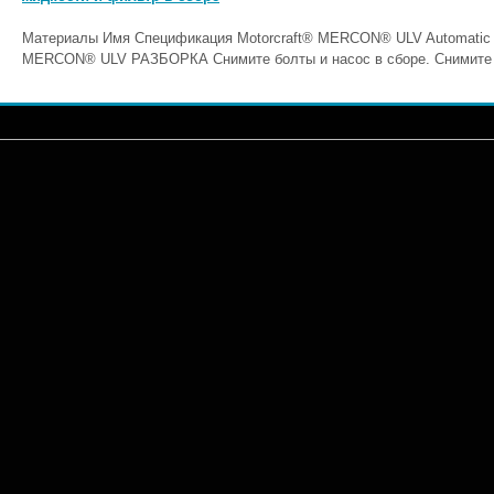
Материалы Имя Спецификация Motorcraft® MERCON® ULV Automatic 
MERCON® ULV РАЗБОРКА Снимите болты и насос в сборе. Снимите б