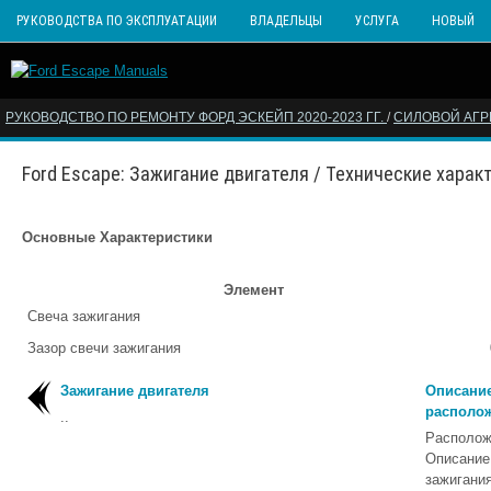
РУКОВОДСТВА ПО ЭКСПЛУАТАЦИИ
ВЛАДЕЛЬЦЫ
УСЛУГА
НОВЫЙ
РУКОВОДСТВО ПО РЕМОНТУ ФОРД ЭСКЕЙП 2020-2023 ГГ.
/
СИЛОВОЙ АГР
Ford Escape: Зажигание двигателя / Технические харак
Основные Характеристики
Элемент
Свеча зажигания
Зазор свечи зажигания
Зажигание двигателя
Описание
располо
..
Располож
Описание 
зажигания)