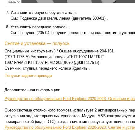
Установите левую опору двигателя.
См.: Подвеска двигателя, левая (двигатель 303-01) .
Установить переднюю полуось.
См.: Полуось (205-04 Полуоси переднего привода, снятие и установ
Снятие и установка — полуось
Специальные инструменты) / Общее оборудование 204-161
(Т97П-1175-А) Установщик полуосиTKIT-1997-LM2TKIT-
1997-F/FM2TKIT-1997-FLM2 205-Д070 (Д93П-1175-Б)
Съемник, ступица переднего колеса Удалить..
Полуоси заднего привода
..
Дополнительная информация:
Руководство по обслуживанию Ford Explorer 2020-2023: Описание и ра
Обзор система стояночного тормоза использует 2 активированных пе
отпускания задних тормозных суппортов. Модуль ABS контролирует и
неисправностей (коды DTC), когда в системе присутствует неисправнос
Руководство по обслуживанию Ford Explorer 2020-2023: Снятие и уста