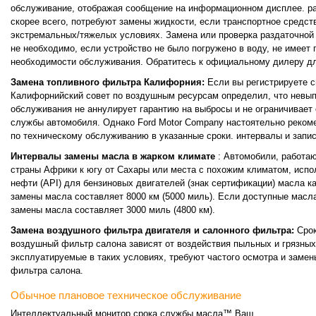
обслуживание, отображая сообщение на информационном дисплее. раз
скорее всего, потребуют замены жидкости, если транспортное средс
экстремальных/тяжелых условиях. Замена или проверка раздаточной к
не необходимо, если устройство не было погружено в воду, не имеет 
необходимости обслуживания. Обратитесь к официальному дилеру дл
Замена топливного фильтра Калифорния:
Если вы регистрируете с
Калифорнийский совет по воздушным ресурсам определил, что невып
обслуживания не аннулирует гарантию на выбросы и не ограничивает 
службы автомобиля. Однако Ford Motor Company настоятельно реком
по техническому обслуживанию в указанные сроки. интервалы и запи
Интервалы замены масла в жарком климате
: Автомобили, работа
страны Африки к югу от Сахары или места с похожим климатом, исп
нефти (API) для бензиновых двигателей (знак сертификации) масла 
замены масла составляет 8000 км (5000 миль). Если доступные масл
замены масла составляет 3000 миль (4800 км).
Замена воздушного фильтра двигателя и салонного фильтра:
Сро
воздушный фильтр салона зависят от воздействия пыльных и грязных
эксплуатируемые в таких условиях, требуют частого осмотра и замен
фильтра салона.
Обычное плановое техническое обслуживание
Интеллектуальный монитор срока службы масла™ Ваш