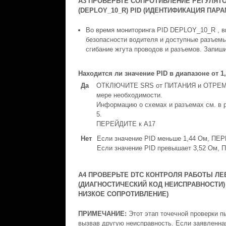
A3 ПРОВЕРЬТЕ СОПРОТИВЛЕНИЕ РЕГУЛЯТ
(DEPLOY_10_R) PID (ИДЕНТИФИКАЦИЯ ПАР
Во время мониторинга PID DEPLOY_10_R , в
безопасности водителя и доступные разъемы
сгибание жгута проводов и разъемов. Запиши
Находится ли значение PID в диапазоне от 1
Да
ОТКЛЮЧИТЕ SRS от ПИТАНИЯ и ОТРЕМОН
мере необходимости.
Информацию о схемах и разъемах см. в 
5.
ПЕРЕЙДИТЕ к A17
Нет
Если значение PID меньше 1,44 Ом, ПЕ
Если значение PID превышает 3,52 Ом,
A4 ПРОВЕРЬТЕ DTC КОНТРОЛЯ РАБОТЫ Л
(ДИАГНОСТИЧЕСКИЙ КОД НЕИСПРАВНОСТИ)
НИЗКОЕ СОПРОТИВЛЕНИЕ)
ПРИМЕЧАНИЕ:
Этот этап точечной проверки п
вызвав другую неисправность. Если заявленная