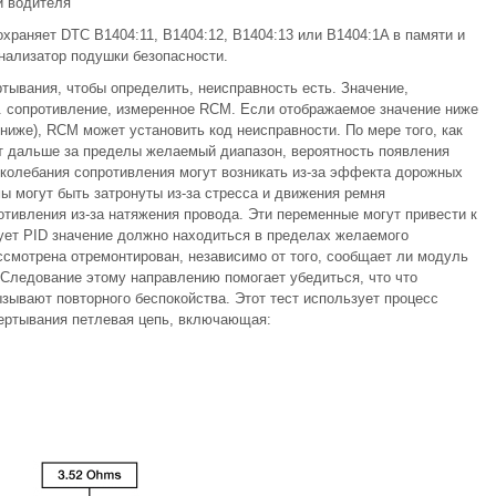
и водителя
раняет DTC B1404:11, B1404:12, B1404:13 или B1404:1A в памяти и
нализатор подушки безопасности.
тывания, чтобы определить, неисправность есть. Значение,
. сопротивление, измеренное RCM. Если отображаемое значение ниже
иже), RCM может установить код неисправности. По мере того, как
т дальше за пределы желаемый диапазон, вероятность появления
колебания сопротивления могут возникать из-за эффекта дорожных
ы могут быть затронуты из-за стресса и движения ремня
тивления из-за натяжения провода. Эти переменные могут привести к
бует PID значение должно находиться в пределах желаемого
ссмотрена отремонтирован, независимо от того, сообщает ли модуль
 Следование этому направлению помогает убедиться, что что
зывают повторного беспокойства. Этот тест использует процесс
вертывания петлевая цепь, включающая: