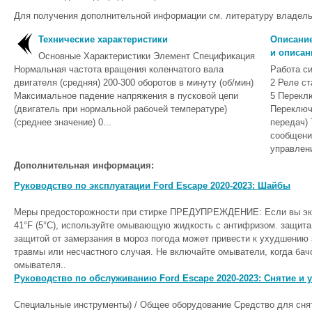
Для получения дополнительной информации см. литературу владель
Технические характеристики
Описание
и описан
Основные Характеристики Элемент Спецификация
Нормальная частота вращения коленчатого вала
Работа с
двигателя (средняя) 200-300 оборотов в минуту (об/мин)
2 Реле ст
Максимальное падение напряжения в пусковой цепи
5 Перекл
(двигатель при нормальной рабочей температуре)
Переключ
(среднее значение) 0...
передач)
сообщени
управлени
Дополнительная информация:
Руководство по эксплуатации Ford Escape 2020-2023: Шайбы
Меры предосторожности при стирке ПРЕДУПРЕЖДЕНИЕ: Если вы экс
41°F (5°C), используйте омывающую жидкость с антифризом. защит
защитой от замерзания в мороз погода может привести к ухудшению 
травмы или несчастного случая. Не включайте омыватели, когда бач
омывателя..
Руководство по обслуживанию Ford Escape 2020-2023: Снятие и 
Специальные инструменты) / Общее оборудование Средство для сня