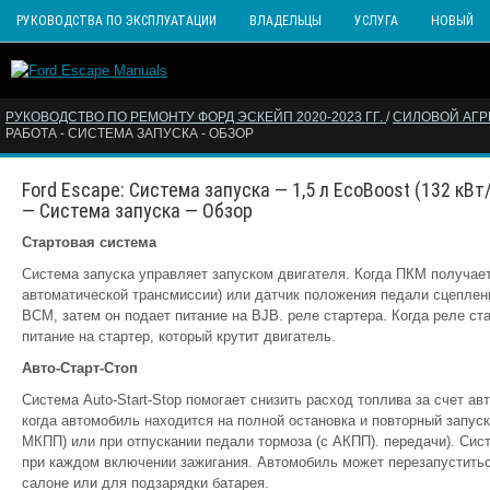
РУКОВОДСТВА ПО ЭКСПЛУАТАЦИИ
ВЛАДЕЛЬЦЫ
УСЛУГА
НОВЫЙ
РУКОВОДСТВО ПО РЕМОНТУ ФОРД ЭСКЕЙП 2020-2023 ГГ.
/
СИЛОВОЙ АГР
РАБОТА - СИСТЕМА ЗАПУСКА - ОБЗОР
Ford Escape: Система запуска — 1,5 л EcoBoost (132 кВт/1
— Система запуска — Обзор
Стартовая система
Система запуска управляет запуском двигателя. Когда ПКМ получает 
автоматической трансмиссии) или датчик положения педали сцеплени
BCM, затем он подает питание на BJB. реле стартера. Когда реле ст
питание на стартер, который крутит двигатель.
Авто-Старт-Стоп
Система Auto-Start-Stop помогает снизить расход топлива за счет а
когда автомобиль находится на полной остановка и повторный запус
МКПП) или при отпускании педали тормоза (с АКПП). передачи). Сист
при каждом включении зажигания. Автомобиль может перезапустить
салоне или для подзарядки батарея.