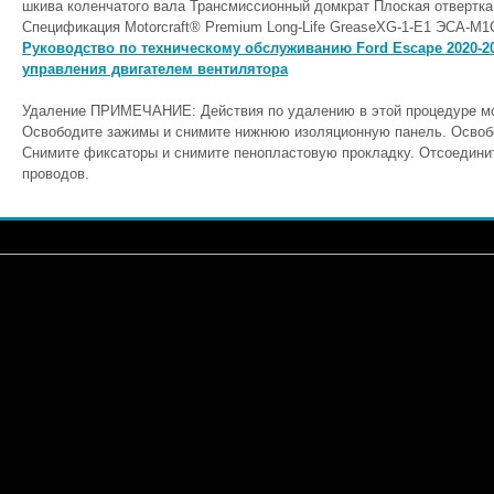
шкива коленчатого вала Трансмиссионный домкрат Плоская отвертк
Спецификация Motorcraft® Premium Long-Life GreaseXG-1-E1 ЭСА-М1С
Руководство по техническому обслуживанию Ford Escape 2020-2
управления двигателем вентилятора
Удаление ПРИМЕЧАНИЕ: Действия по удалению в этой процедуре мог
Освободите зажимы и снимите нижнюю изоляционную панель. Освобо
Снимите фиксаторы и снимите пенопластовую прокладку. Отсоединит
проводов.