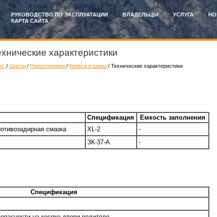
РУКОВОДСТВО ПО ЭКСПЛУАТАЦИИ
ВЛАДЕЛЬЦЫ
УСЛУГА
НО
КАРТА САЙТА
Технические характеристики
гг.
/
Шасси
/
Приостановка
/
Колеса и шины
/ Технические характеристики
Спецификация
Емкость заполнения
ротивозадирная смазка
XL-2
-
ЗК-37-А
-
Спецификация
опасности на косяке двери водителя.