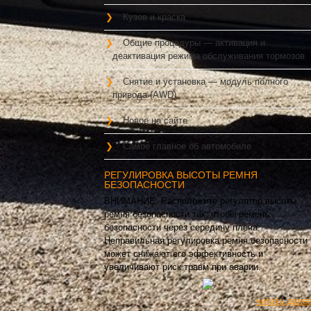
Кузов и краска
Общие процедуры — активация и
деактивация режима обслуживания тормозов
Снятие и установка — модуль полного
привода (AWD)
Новое на сайте
Самое главное об автомобиле
РЕГУЛИРОВКА ВЫСОТЫ РЕМНЯ
БЕЗОПАСНОСТИ
ВНИМАНИЕ: Расположите регулятор высоты
ремня безопасности так, чтобы ремень
безопасности через середину плеча.
Неправильная регулировка ремня безопасности
может снижают его эффективность и
увеличивают риск травм при аварии.
читать дале