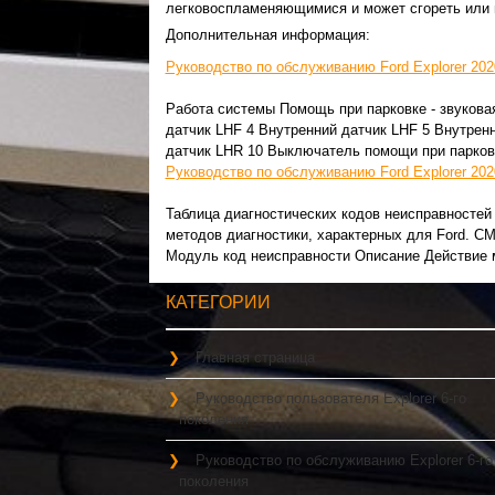
легковоспламеняющимися и может сгореть или в
Дополнительная информация:
Руководство по обслуживанию Ford Explorer 202
Работа системы Помощь при парковке - звукова
датчик LHF 4 Внутренний датчик LHF 5 Внутрен
датчик LHR 10 Выключатель помощи при парковк
Руководство по обслуживанию Ford Explorer 202
Таблица диагностических кодов неисправностей 
методов диагностики, характерных для Ford. СМ
Модуль код неисправности Описание Действие м
КАТЕГОРИИ
Главная страница
Руководство пользователя Explorer 6-го
поколения
Руководство по обслуживанию Explorer 6-го
поколения