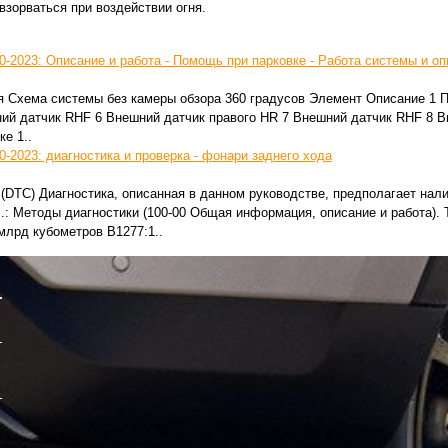
зорваться при воздействии огня.
0-2023: Описание и работа - Помощь при парковке - Работа системы и о
я Схема системы без камеры обзора 360 градусов Элемент Описание 1 
ний датчик RHF 6 Внешний датчик правого HR 7 Внешний датчик RHF 8 В
е 1..
0-2023: диагностика и проверка - фонари заднего хода
(DTC) Диагностика, описанная в данном руководстве, предполагает нал
.: Методы диагностики (100-00 Общая информация, описание и работа). 
лрд кубометров B1277:1..