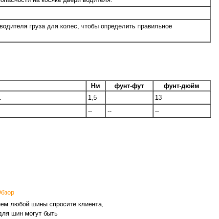
водителя груза для колес, чтобы определить правильное
Нм
фунт-фут
фунт-дюйм
.
1,5
-
13
--
--
--
Обзор
м любой шины спросите клиента,
для шин могут быть