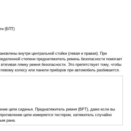
ти (БПТ)
новлены внутри центральной стойки (левая и правая). При
ределенной степени преднатяжитель ремень безопасности помогает
втягивая лямку ремня безопасности. Это препятствует тому, чтобы
улевому колесу или панели приборов при автомобиль разбивается.
ение цепи сиденья. Преднатяжитель ремня (BPT), даже если вы
противление цепи измеряется тестером, натяжитель случайно
ным рана.