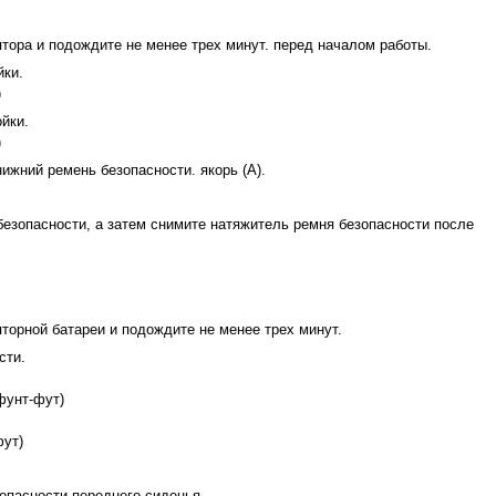
тора и подождите не менее трех минут. перед началом работы.
ки.
)
йки.
)
ижний ремень безопасности. якорь (А).
езопасности, а затем снимите натяжитель ремня безопасности после
торной батареи и подождите не менее трех минут.
сти.
 фунт-фут)
фут)
опасности переднего сиденья.