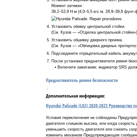
Момент затяжки :
39,2–53,9 Н·м (4,0–5,5 кгс·м, 28,9–39,8 фунт-
4.
Установить обивку центральной стойки.
(См. Кузов — «Отделка центральной стойки»
5.
Установить обшивку дверного проема.
(См. Кузов — «Облицовка дверных протертос
6.
Подсоедините отрицательный кабель аккумул
7.
После установки преднатяжителя ремня безо
•
Включите зажигание; индикатор SRS долж
Преднатяжитель ремня безопасности
..
Дополнительная информация:
Hyundai Palisade (LX2) 2020-2023 Руководство
Условия переключения не соблюдены Предупре
двигателя слишком высока, или когда скорост
уменьшить скорость двигателя или снизить ско
изменить механизм Предупреждающее сообщение