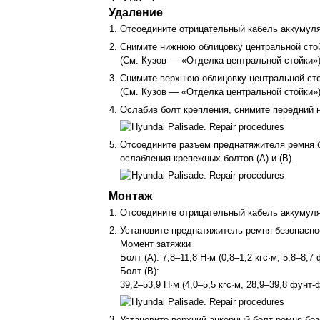
Удаление
1.
Отсоедините отрицательный кабель аккумуля
2.
Снимите нижнюю облицовку центральной стой
(См. Кузов — «Отделка центральной стойки»
3.
Снимите верхнюю облицовку центральной сто
(См. Кузов — «Отделка центральной стойки»
4.
Ослабив болт крепления, снимите передний н
5.
Отсоедините разъем преднатяжителя ремня б
ослабления крепежных болтов (A) и (B).
Монтаж
1.
Отсоедините отрицательный кабель аккумуля
2.
Установите преднатяжитель ремня безопасно
Момент затяжки
Болт (A): 7,8–11,8 Н·м (0,8–1,2 кгс·м, 5,8–8,7
Болт (В):
39,2–53,9 Н·м (4,0–5,5 кгс·м, 28,9–39,8 фунт-
3.
Установите верхний анкерный болт ремня без