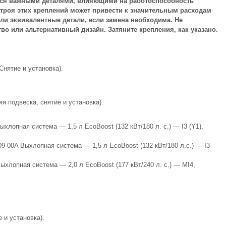
ся важными деталями, влияющими на работоспособность
строя этих креплений может привести к значительным расходам
ли эквивалентные детали, если замена необходима. Не
во или альтернативный дизайн. Затяните крепления, как указано.
Снятие и установка).
яя подвеска, снятие и установка).
хлопная система — 1,5 л EcoBoost (132 кВт/180 л. с.) — I3 (Y1),
9-00A Выхлопная система — 1,5 л EcoBoost (132 кВт/180 л.с.) — I3
ыхлопная система — 2,0 л EcoBoost (177 кВт/240 л. с.) — MI4,
 и установка).