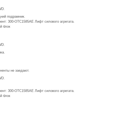
WD.
дний подрамник.
ент: 300-OTC1585AE Лифт силового агрегата.
й блок
WD.
ка.
оненты не заедают.
WD.
ент: 300-OTC1585AE Лифт силового агрегата.
й блок