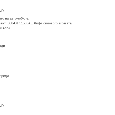
WD.
го на автомобиле.
ент: 300-OTC1585AE Лифт силового агрегата.
й блок
ади.
ереди.
WD.