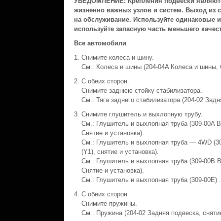
УВЕДОМЛЕНИЕ: Крепления подвески являют
жизненно важных узлов и систем. Выход из 
на обслуживание. Используйте одинаковые и
используйте запасную часть меньшего качест
Все автомобили
Снимите колеса и шину.
См.: Колеса и шины (204-04A Колеса и шины, 
С обеих сторон.
Снимите заднюю стойку стабилизатора.
См.: Тяга заднего стабилизатора (204-02 Задн
Снимите глушитель и выхлопную трубу.
См.: Глушитель и выхлопная труба (309-00A Вы
Снятие и установка).
См.: Глушитель и выхлопная труба — 4WD (30
(Y1), снятие и установка).
См.: Глушитель и выхлопная труба (309-00B В
Снятие и установка).
См.: Глушитель и выхлопная труба (309-00E) .
С обеих сторон.
Снимите пружины.
См.: Пружина (204-02 Задняя подвеска, снятие