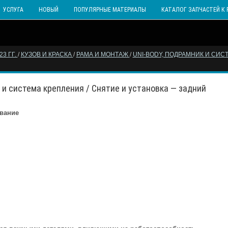
УСЛУГА
НОВЫЙ
ПОПУЛЯРНЫЕ МАТЕРИАЛЫ
КАТАЛОГ ЗАПЧАСТЕЙ К 
3 ГГ.
/
КУЗОВ И КРАСКА
/
РАМА И МОНТАЖ
/
UNI-BODY, ПОДРАМНИК И СИ
к и система крепления / Снятие и установка — задний
вание