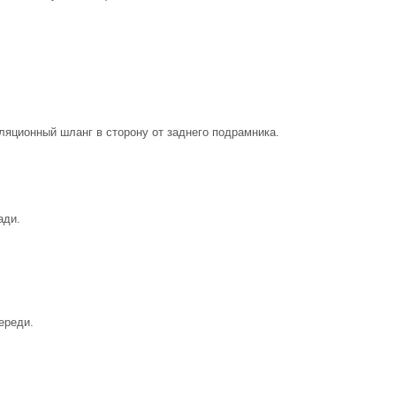
яционный шланг в сторону от заднего подрамника.
ади.
ереди.