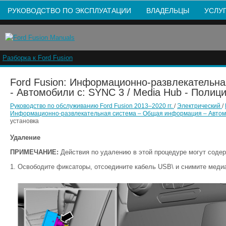
РУКОВОДСТВО ПО ЭКСПЛУАТАЦИИ
ВЛАДЕЛЬЦЫ
УСЛУ
Разборка к Ford Fusion
Ford Fusion: Информационно-развлекательн
- Автомобили с: SYNC 3 / Media Hub - Полици
Руководство по обслуживанию Ford Fusion 2013–2020 гг.
/
Электрический
/
Информационно-развлекательная система – Общая информация – Автом
установка
Удаление
ПРИМЕЧАНИЕ:
Действия по удалению в этой процедуре могут содер
Освободите фиксаторы, отсоедините кабель USB\ и снимите медиа