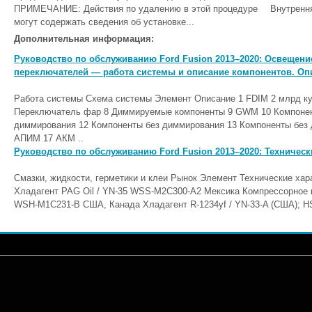
ПРИМЕЧАНИЕ: Действия по удалению в этой процедуре
Внутрення
могут содержать сведения об установке...
Дополнительная информация:
Руководство по обслуживанию Ford Fusion 2013–2020: Освещен
переключателей — работа системы и описание компонентов. Оп
Работа системы Схема системы Элемент Описание 1 FDIM 2 млрд к
Переключатель фар 8 Диммируемые компоненты 9 GWM 10 Компонен
диммирования 12 Компоненты без диммирования 13 Компоненты без 
АПИМ 17 АКМ ..
Руководство по обслуживанию Ford Fusion 2013–2020: Техническ
Смазки, жидкости, герметики и клеи Рынок Элемент Технические хар
Хладагент PAG Oil / YN-35 WSS-M2C300-A2 Мексика Компрессорное м
WSH-M1C231-B США, Канада Хладагент R-1234yf / YN-33-A (США); HS