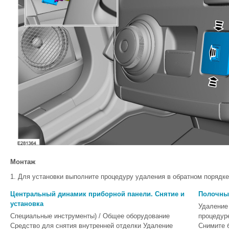
Монтаж
Для установки выполните процедуру удаления в обратном порядке
Центральный динамик приборной панели. Снятие и
Полочный
установка
Удаление
Специальные инструменты) / Общее оборудование
процедуре
Средство для снятия внутренней отделки Удаление
Снимите б