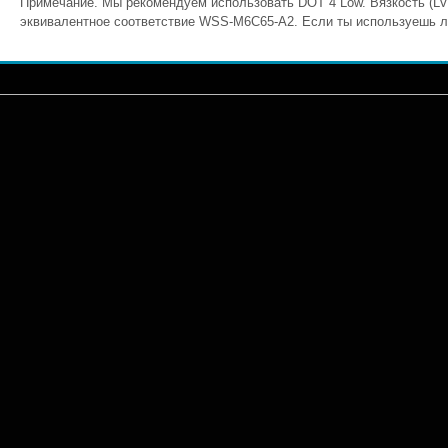
Примечание. Мы рекомендуем использовать DOT 4 Low. Вязкость (L
эквивалентное соответствие WSS-M6C65-A2. Если ты используешь л