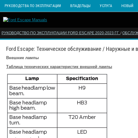
РУКОВОДСТВА ПО ЭКСПЛУАТАЦИИ
ВЛАДЕЛЬЦЫ
УСЛУГА
НОВЫЙ
РУКОВОДСТВО ПО ЭКСПЛУАТАЦИИ FORD ESCAPE 2020-2023 ГГ.
/
ОБСЛУ
Ford Escape: Техническое обслуживание / Наружные и 
Внешние лампы
Таблица технических характеристик внешней лампы