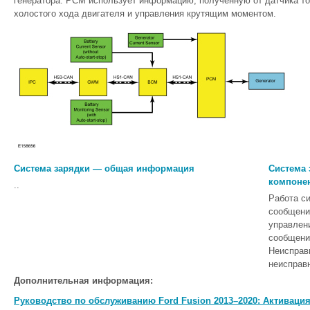
генератора. PCM использует информацию, полученную от датчика то
холостого хода двигателя и управления крутящим моментом.
Система зарядки — общая информация
Система 
компонен
..
Работа с
сообщени
управлен
сообщени
Неисправ
неисправн
Дополнительная информация:
Руководство по обслуживанию Ford Fusion 2013–2020: Активаци