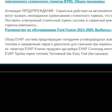
электронного стояночного тормоза (EPB). Общие процедуры
Активация ПРЕДУПРЕЖДЕНИЕ: Сервисные действия на автомобилях 
могут вызвать неожиданное срабатывание стояночного тормоза, что 
Поставить электронный стояночный тормоз систему в сервисный ре
тормоза компоненты...
Руководство по обслуживанию Ford Fusion 2013–2020: Выбросы п
Обзор EVAP система предотвращает попадание углеводородных выбр
топлива и направление паров к двигателю для сжигания при нормал
из: канистра EVAP Клапан продувки адсорбера EVAP Соленоид вен
EVAP Трубки паров топлива Топливный бак Easy Fuel (без крышки)..