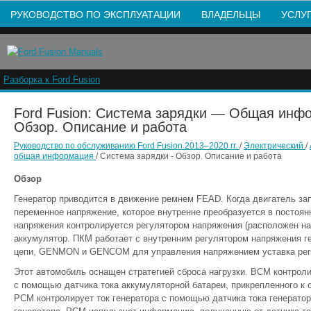
РУКОВОДСТВО ПО ЭКСПЛУАТАЦИИ
ВЛАДЕЛЬЦЫ
УСЛУ
Разборка к Ford Fusion
Ford Fusion: Система зарядки — Общая инф
Обзор. Описание и работа
Руководство по обслуживанию Ford Fusion 2013–2020 гг.
/
Электрический
/
общая информация
/ Система зарядки - Обзор. Описание и работа
Обзор
Генератор приводится в движение ремнем FEAD. Когда двигатель зап
переменное напряжение, которое внутренне преобразуется в постоян
напряжения контролируется регулятором напряжения (расположен на 
аккумулятор. ПКМ работает с внутренним регулятором напряжения г
цепи, GENMON и GENCOM для управления напряжением уставка рег
Этот автомобиль оснащен стратегией сброса нагрузки. BCM контроли
с помощью датчика тока аккумуляторной батареи, прикрепленного к
PCM контролирует ток генератора с помощью датчика тока генератор